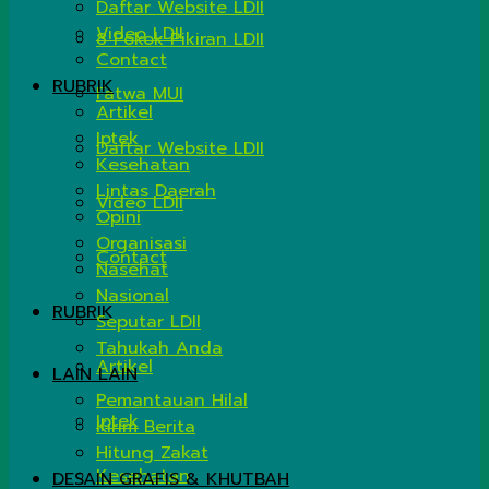
Daftar Website LDII
Video LDII
8 Pokok Pikiran LDII
Contact
RUBRIK
Fatwa MUI
Artikel
Iptek
Daftar Website LDII
Kesehatan
Lintas Daerah
Video LDII
Opini
Organisasi
Contact
Nasehat
Nasional
RUBRIK
Seputar LDII
Tahukah Anda
Artikel
LAIN LAIN
Pemantauan Hilal
Iptek
Kirim Berita
Hitung Zakat
Kesehatan
DESAIN GRAFIS & KHUTBAH