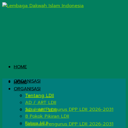
HOME
ORGANISASI
HOME
ORGANISASI
Tentang LDII
Tentang LDII
AD / ART LDII
Susunan Pengurus DPP LDII 2026-2031
AD / ART LDII
8 Pokok Pikiran LDII
Fatwa MUI
Susunan Pengurus DPP LDII 2026-2031