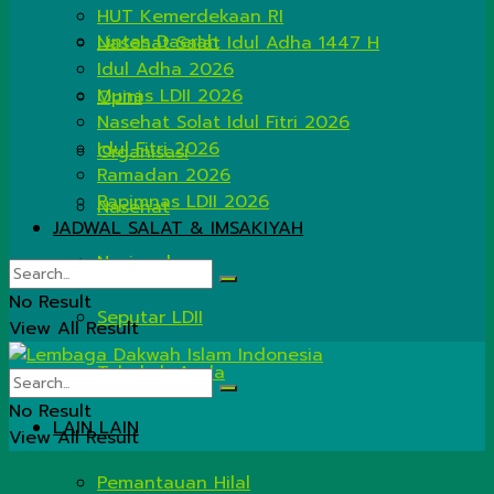
HUT Kemerdekaan RI
Lintas Daerah
Nasehat Salat Idul Adha 1447 H
Idul Adha 2026
Munas LDII 2026
Opini
Nasehat Solat Idul Fitri 2026
Idul Fitri 2026
Organisasi
Ramadan 2026
Rapimnas LDII 2026
Nasehat
JADWAL SALAT & IMSAKIYAH
Nasional
No Result
Seputar LDII
View All Result
Tahukah Anda
No Result
LAIN LAIN
View All Result
Pemantauan Hilal