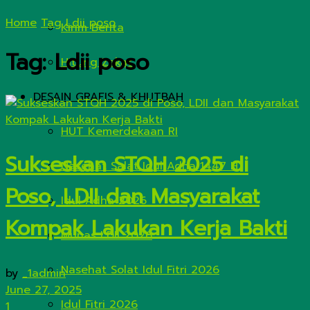
Home
Tag
Ldii poso
Kirim Berita
Tag:
Ldii poso
Hitung Zakat
DESAIN GRAFIS & KHUTBAH
HUT Kemerdekaan RI
Sukseskan STQH 2025 di
Nasehat Salat Idul Adha 1447 H
Poso, LDII dan Masyarakat
Idul Adha 2026
Kompak Lakukan Kerja Bakti
Munas LDII 2026
Nasehat Solat Idul Fitri 2026
by
_1admin
June 27, 2025
Idul Fitri 2026
1