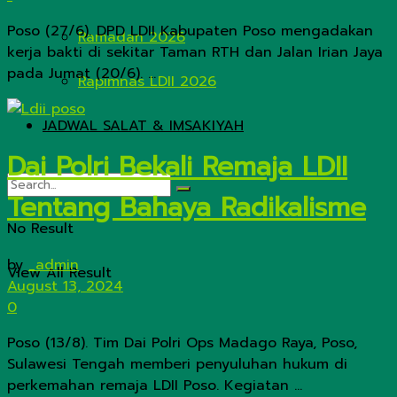
Poso (27/6). DPD LDII Kabupaten Poso mengadakan
Ramadan 2026
kerja bakti di sekitar Taman RTH dan Jalan Irian Jaya
pada Jumat (20/6). ...
Rapimnas LDII 2026
JADWAL SALAT & IMSAKIYAH
Dai Polri Bekali Remaja LDII
Tentang Bahaya Radikalisme
No Result
by
_admin
View All Result
August 13, 2024
0
Poso (13/8). Tim Dai Polri Ops Madago Raya, Poso,
Sulawesi Tengah memberi penyuluhan hukum di
perkemahan remaja LDII Poso. Kegiatan ...