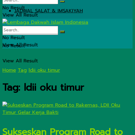
No Result
JADWAL SALAT & IMSAKIYAH
View All Result
No Result
View All Result
No Result
View All Result
Home
Tag
ldii oku timur
Tag:
ldii oku timur
Sukseskan Program Road to