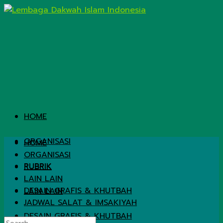
HOME
ORGANISASI
HOME
ORGANISASI
RUBRIK
RUBRIK
LAIN LAIN
DESAIN GRAFIS & KHUTBAH
LAIN LAIN
JADWAL SALAT & IMSAKIYAH
DESAIN GRAFIS & KHUTBAH