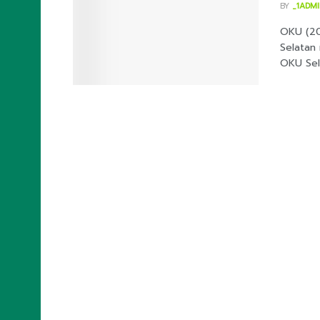
BY
_1ADM
OKU (20
Selatan
OKU Sela