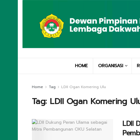
HOME
ORGANISASI
R
Home
Tag
LDII Ogan Komering Ulu
Tag:
LDII Ogan Komering Ul
LDII 
Pemb