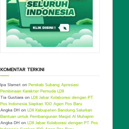
KOMENTAR TERKINI
Ipa Slamet
on
Pemkab Subang Apresiasi
Pembinaan Karakter Pemuda LDII
Tia Gustiara
on
LDII Jabar Kolaborasi dengan PT
Pos Indonesia Siapkan 100 Agen Pos Baru
Angka DH
on
LDII Kabupaten Bandung Salurkan
Bantuan untuk Pembangunan Masjid Al Muhajirin
Angka DH
on
LDII Jabar Kolaborasi dengan PT Pos