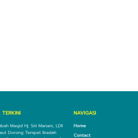
 TERKINI
NAVIGASI
ibah Masjid Hj. Siti Mariam, LDII
Home
aut Dorong Tempat Ibadah
Contact