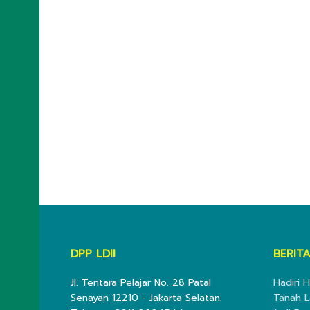
DPP LDII
BERITA
Jl. Tentara Pelajar No. 28 Patal
Hadiri H
Senayan 12210 - Jakarta Selatan.
Tanah L