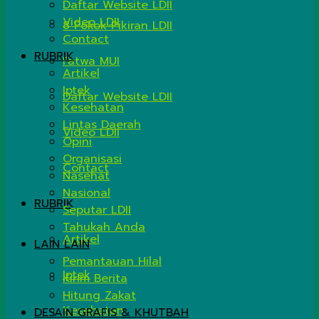
Daftar Website LDII
Video LDII
8 Pokok Pikiran LDII
Contact
RUBRIK
Fatwa MUI
Artikel
Iptek
Daftar Website LDII
Kesehatan
Lintas Daerah
Video LDII
Opini
Organisasi
Contact
Nasehat
Nasional
RUBRIK
Seputar LDII
Tahukah Anda
Artikel
LAIN LAIN
Pemantauan Hilal
Iptek
Kirim Berita
Hitung Zakat
Kesehatan
DESAIN GRAFIS & KHUTBAH