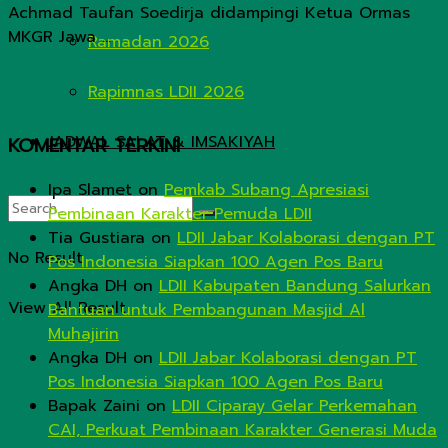
Achmad Taufan Soedirja didampingi Ketua Ormas
MKGR Jawa ...
Ramadan 2026
Rapimnas LDII 2026
JADWAL SALAT & IMSAKIYAH
KOMENTAR TERKINI
Ipa Slamet
on
Pemkab Subang Apresiasi
Pembinaan Karakter Pemuda LDII
Tia Gustiara
on
LDII Jabar Kolaborasi dengan PT
No Result
Pos Indonesia Siapkan 100 Agen Pos Baru
Angka DH
on
LDII Kabupaten Bandung Salurkan
View All Result
Bantuan untuk Pembangunan Masjid Al
Muhajirin
Angka DH
on
LDII Jabar Kolaborasi dengan PT
Pos Indonesia Siapkan 100 Agen Pos Baru
Bapak Zaini
on
LDII Ciparay Gelar Perkemahan
CAI, Perkuat Pembinaan Karakter Generasi Muda