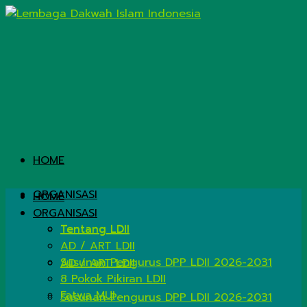
HOME
ORGANISASI
HOME
ORGANISASI
Tentang LDII
Tentang LDII
AD / ART LDII
Susunan Pengurus DPP LDII 2026-2031
AD / ART LDII
8 Pokok Pikiran LDII
Fatwa MUI
Susunan Pengurus DPP LDII 2026-2031