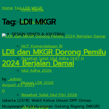
Home
Tag
LDII MKGR
Kirim Berita
Tag:
LDII MKGR
Hitung Zakat
DESAIN GRAFIS & KHUTBAH
HUT Kemerdekaan RI
LDII dan MKGR Dorong Pemilu
Nasehat Salat Idul Adha 1447 H
2024 Berjalan Damai
Idul Adha 2026
by
_admin
Munas LDII 2026
August 23, 2023
0
Nasehat Solat Idul Fitri 2026
Jakarta (23/8). Wakil Ketua Umum DPP Ormas
Musyawarah Kekeluargaan Gotong Royong (MKGR)
Idul Fitri 2026