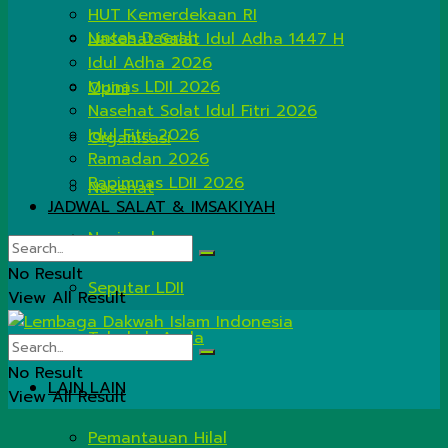
HUT Kemerdekaan RI
Lintas Daerah
Nasehat Salat Idul Adha 1447 H
Idul Adha 2026
Munas LDII 2026
Opini
Nasehat Solat Idul Fitri 2026
Idul Fitri 2026
Organisasi
Ramadan 2026
Rapimnas LDII 2026
Nasehat
JADWAL SALAT & IMSAKIYAH
Nasional
No Result
Seputar LDII
View All Result
Tahukah Anda
No Result
LAIN LAIN
View All Result
Pemantauan Hilal