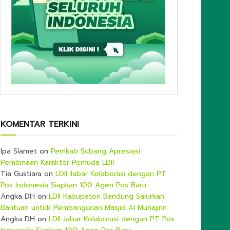
KOMENTAR TERKINI
Ipa Slamet
on
Pemkab Subang Apresiasi
Pembinaan Karakter Pemuda LDII
Tia Gustiara
on
LDII Jabar Kolaborasi dengan PT
Pos Indonesia Siapkan 100 Agen Pos Baru
Angka DH
on
LDII Kabupaten Bandung Salurkan
Bantuan untuk Pembangunan Masjid Al Muhajirin
Angka DH
on
LDII Jabar Kolaborasi dengan PT Pos