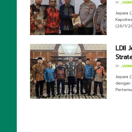
BY
_1ADM
Jepara 
Kapolre
(26/1/20
LDII 
Stra
BY
_1ADM
Jepara 
dengan 
Pertemua