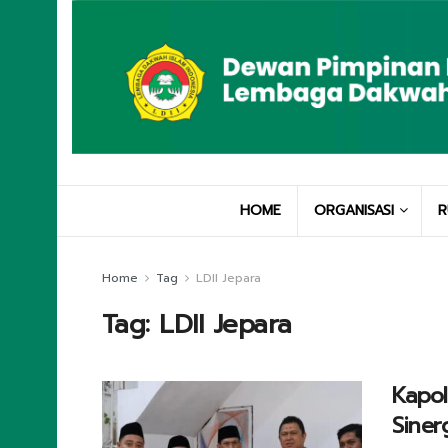
HOME
ORGANISASI
R
Home
Tag
LDII Jepara
Tag:
LDII Jepara
Kapol
Siner