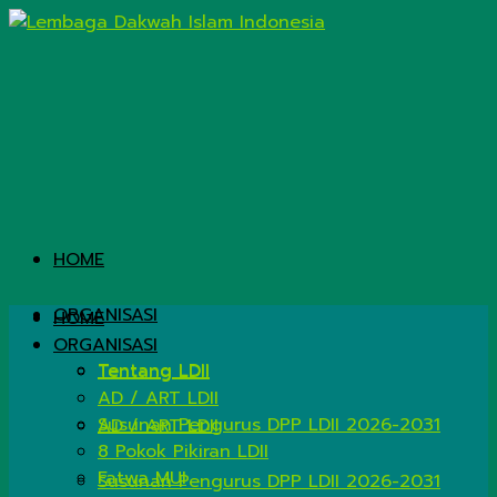
HOME
ORGANISASI
HOME
ORGANISASI
Tentang LDII
Tentang LDII
AD / ART LDII
Susunan Pengurus DPP LDII 2026-2031
AD / ART LDII
8 Pokok Pikiran LDII
Fatwa MUI
Susunan Pengurus DPP LDII 2026-2031