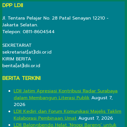
DPP LDII
Jl. Tentara Pelajar No. 28 Patal Senayan 12210 -
Jakarta Selatan.
Telepon: 0811-8604544
SEKRETARIAT
sekretariat[at]ldii.or.id
KIRIM BERITA
berita[at]ldii.or.id
BERITA TERKINI
LDII Jatim Apresiasi Kontribusi Radar Surabaya
dalam Membangun Literasi Publik
August 7,
2026
LDII Kediri dan Forum Komunikasi Majelis Taklim
Kolaborasi Pembinaan Umat
August 7, 2026
LDII Balongbendo Helat ‘Ngopi Bareng’ untuk