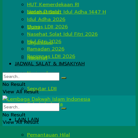
HUT Kemerdekaan RI
Lintas Daerah
Nasehat Salat Idul Adha 1447 H
Idul Adha 2026
Munas LDII 2026
Opini
Nasehat Solat Idul Fitri 2026
Idul Fitri 2026
Organisasi
Ramadan 2026
Rapimnas LDII 2026
Nasehat
JADWAL SALAT & IMSAKIYAH
Nasional
No Result
Seputar LDII
View All Result
Tahukah Anda
No Result
LAIN LAIN
View All Result
Pemantauan Hilal