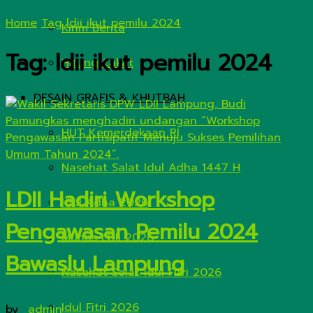
Home
Tag
ldii ikut pemilu 2024
Kirim Berita
Tag:
ldii ikut pemilu 2024
Hitung Zakat
DESAIN GRAFIS & KHUTBAH
HUT Kemerdekaan RI
Nasehat Salat Idul Adha 1447 H
LDII Hadiri Workshop
Idul Adha 2026
Pengawasan Pemilu 2024
Munas LDII 2026
Bawaslu Lampung
Nasehat Solat Idul Fitri 2026
Idul Fitri 2026
by
_admin