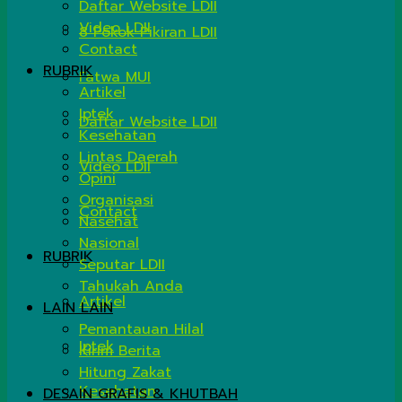
Daftar Website LDII
Video LDII
8 Pokok Pikiran LDII
Contact
RUBRIK
Fatwa MUI
Artikel
Iptek
Daftar Website LDII
Kesehatan
Lintas Daerah
Video LDII
Opini
Organisasi
Contact
Nasehat
Nasional
RUBRIK
Seputar LDII
Tahukah Anda
Artikel
LAIN LAIN
Pemantauan Hilal
Iptek
Kirim Berita
Hitung Zakat
Kesehatan
DESAIN GRAFIS & KHUTBAH