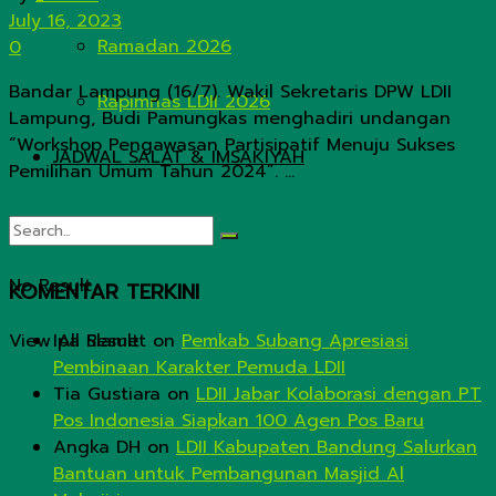
July 16, 2023
Ramadan 2026
0
Bandar Lampung (16/7). Wakil Sekretaris DPW LDII
Rapimnas LDII 2026
Lampung, Budi Pamungkas menghadiri undangan
“Workshop Pengawasan Partisipatif Menuju Sukses
JADWAL SALAT & IMSAKIYAH
Pemilihan Umum Tahun 2024”. ...
No Result
KOMENTAR TERKINI
View All Result
Ipa Slamet
on
Pemkab Subang Apresiasi
Pembinaan Karakter Pemuda LDII
Tia Gustiara
on
LDII Jabar Kolaborasi dengan PT
Pos Indonesia Siapkan 100 Agen Pos Baru
Angka DH
on
LDII Kabupaten Bandung Salurkan
Bantuan untuk Pembangunan Masjid Al