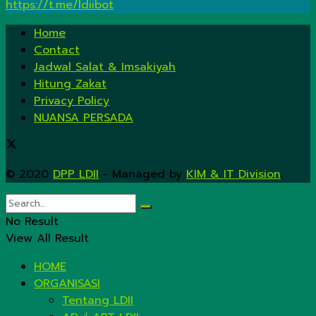
https://t.me/ldiibot
Home
Contact
Jadwal Salat & Imsakiyah
Hitung Zakat
Privacy Policy
NUANSA PERSADA
© 2020
DPP LDII
- Managed by
KIM & IT Division
.
No Result
View All Result
HOME
ORGANISASI
Tentang LDII