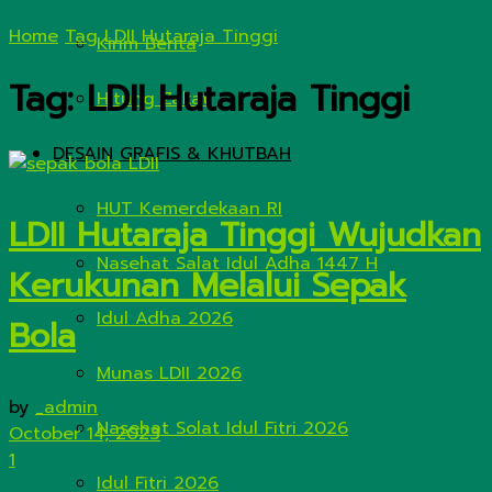
Home
Tag
LDII Hutaraja Tinggi
Kirim Berita
Tag:
LDII Hutaraja Tinggi
Hitung Zakat
DESAIN GRAFIS & KHUTBAH
HUT Kemerdekaan RI
LDII Hutaraja Tinggi Wujudkan
Nasehat Salat Idul Adha 1447 H
Kerukunan Melalui Sepak
Idul Adha 2026
Bola
Munas LDII 2026
by
_admin
Nasehat Solat Idul Fitri 2026
October 14, 2023
1
Idul Fitri 2026