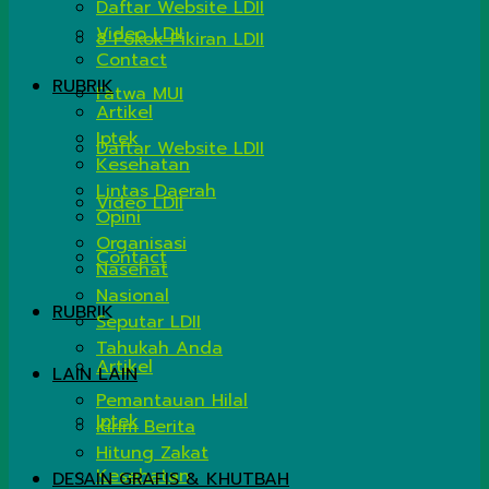
Daftar Website LDII
Video LDII
8 Pokok Pikiran LDII
Contact
RUBRIK
Fatwa MUI
Artikel
Iptek
Daftar Website LDII
Kesehatan
Lintas Daerah
Video LDII
Opini
Organisasi
Contact
Nasehat
Nasional
RUBRIK
Seputar LDII
Tahukah Anda
Artikel
LAIN LAIN
Pemantauan Hilal
Iptek
Kirim Berita
Hitung Zakat
Kesehatan
DESAIN GRAFIS & KHUTBAH