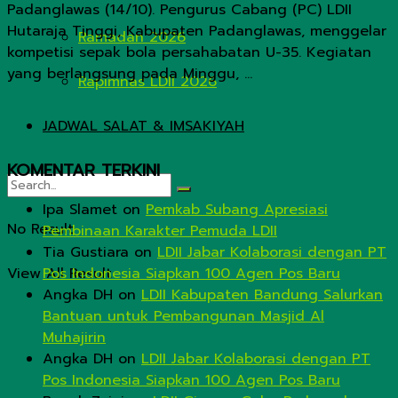
Padanglawas (14/10). Pengurus Cabang (PC) LDII
Hutaraja Tinggi, Kabupaten Padanglawas, menggelar
Ramadan 2026
kompetisi sepak bola persahabatan U-35. Kegiatan
yang berlangsung pada Minggu, ...
Rapimnas LDII 2026
JADWAL SALAT & IMSAKIYAH
KOMENTAR TERKINI
Ipa Slamet
on
Pemkab Subang Apresiasi
No Result
Pembinaan Karakter Pemuda LDII
Tia Gustiara
on
LDII Jabar Kolaborasi dengan PT
View All Result
Pos Indonesia Siapkan 100 Agen Pos Baru
Angka DH
on
LDII Kabupaten Bandung Salurkan
Bantuan untuk Pembangunan Masjid Al
Muhajirin
Angka DH
on
LDII Jabar Kolaborasi dengan PT
Pos Indonesia Siapkan 100 Agen Pos Baru