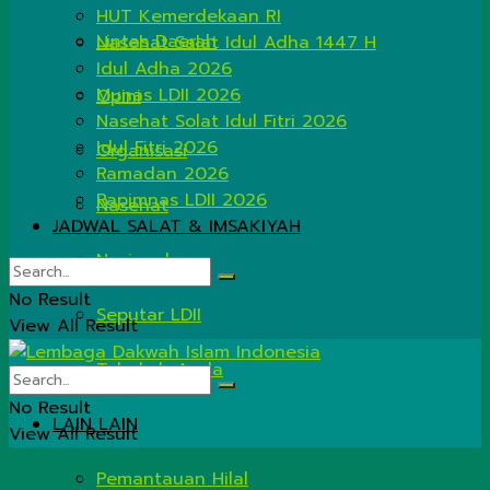
HUT Kemerdekaan RI
Lintas Daerah
Nasehat Salat Idul Adha 1447 H
Idul Adha 2026
Munas LDII 2026
Opini
Nasehat Solat Idul Fitri 2026
Idul Fitri 2026
Organisasi
Ramadan 2026
Rapimnas LDII 2026
Nasehat
JADWAL SALAT & IMSAKIYAH
Nasional
No Result
Seputar LDII
View All Result
Tahukah Anda
No Result
LAIN LAIN
View All Result
Pemantauan Hilal