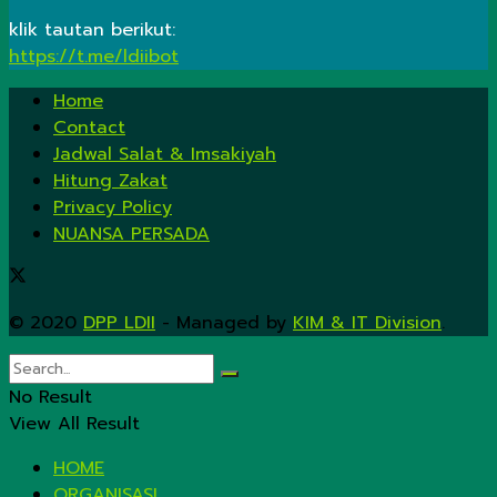
klik tautan berikut:
https://t.me/ldiibot
Home
Contact
Jadwal Salat & Imsakiyah
Hitung Zakat
Privacy Policy
NUANSA PERSADA
© 2020
DPP LDII
- Managed by
KIM & IT Division
.
No Result
View All Result
HOME
ORGANISASI