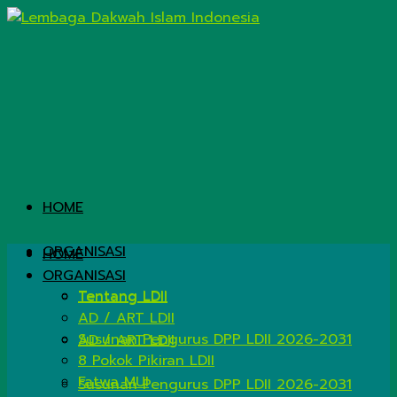
HOME
ORGANISASI
HOME
ORGANISASI
Tentang LDII
Tentang LDII
AD / ART LDII
Susunan Pengurus DPP LDII 2026-2031
AD / ART LDII
8 Pokok Pikiran LDII
Fatwa MUI
Susunan Pengurus DPP LDII 2026-2031