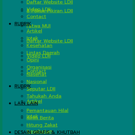
Daftar Website LDII
Video LDII
8 Pokok Pikiran LDII
Contact
RUBRIK
Fatwa MUI
Artikel
Iptek
Daftar Website LDII
Kesehatan
Lintas Daerah
Video LDII
Opini
Organisasi
Contact
Nasehat
Nasional
RUBRIK
Seputar LDII
Tahukah Anda
Artikel
LAIN LAIN
Pemantauan Hilal
Iptek
Kirim Berita
Hitung Zakat
Kesehatan
DESAIN GRAFIS & KHUTBAH