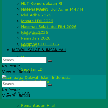
HUT Kemerdekaan RI
Lintas Daerah
Nasehat Salat Idul Adha 1447 H
Idul Adha 2026
Munas LDII 2026
Opini
Nasehat Solat Idul Fitri 2026
Idul Fitri 2026
Organisasi
Ramadan 2026
Rapimnas LDII 2026
Nasehat
JADWAL SALAT & IMSAKIYAH
Nasional
No Result
Seputar LDII
View All Result
Tahukah Anda
No Result
LAIN LAIN
View All Result
Pemantauan Hilal