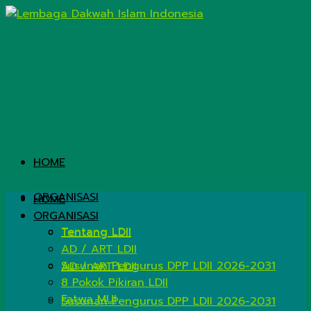
HOME
ORGANISASI
HOME
ORGANISASI
Tentang LDII
Tentang LDII
AD / ART LDII
Susunan Pengurus DPP LDII 2026-2031
AD / ART LDII
8 Pokok Pikiran LDII
Fatwa MUI
Susunan Pengurus DPP LDII 2026-2031