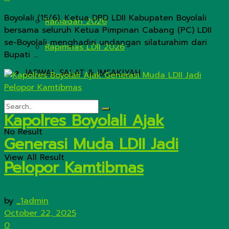
Boyolali (15/6). Ketua DPD LDII Kabupaten Boyolali
Ramadan 2026
bersama seluruh Ketua Pimpinan Cabang (PC) LDII
se-Boyolali menghadiri undangan silaturahim dari
Rapimnas LDII 2026
Bupati ...
JADWAL SALAT & IMSAKIYAH
Kapolres Boyolali Ajak
No Result
Generasi Muda LDII Jadi
View All Result
Pelopor Kamtibmas
by
_1admin
October 22, 2025
0