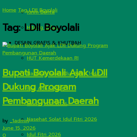
Home
Tag
LDII Boyolali
Kirim Berita
Tag:
LDII Boyolali
Hitung Zakat
DESAIN GRAFIS & KHUTBAH
HUT Kemerdekaan RI
Bupati Boyolali Ajak LDII
Nasehat Salat Idul Adha 1447 H
Dukung Program
Idul Adha 2026
Pembangunan Daerah
Munas LDII 2026
Nasehat Solat Idul Fitri 2026
by
_1admin
June 15, 2026
Idul Fitri 2026
0