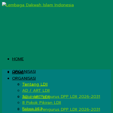
HOME
ORGANISASI
HOME
ORGANISASI
Tentang LDII
Tentang LDII
AD / ART LDII
Susunan Pengurus DPP LDII 2026-2031
AD / ART LDII
8 Pokok Pikiran LDII
Fatwa MUI
Susunan Pengurus DPP LDII 2026-2031