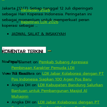
Jakarta (12/7). Setiap tanggal 12 Juli diperingati
Ramadan 2026
sebagai Hari Koperasi Indonesia. Peringatan ini
sebagai momentum untuk memperkuat peran
Rapimnas LDII 2026
koperasi sebagai ...
JADWAL SALAT & IMSAKIYAH
KOMENTAR TERKINI
No Result
Ipa Slamet
on
Pemkab Subang Apresiasi
Pembinaan Karakter Pemuda LDII
View All Result
Tia Gustiara
on
LDII Jabar Kolaborasi dengan PT
Pos Indonesia Siapkan 100 Agen Pos Baru
Angka DH
on
LDII Kabupaten Bandung Salurkan
Bantuan untuk Pembangunan Masjid Al
Muhajirin
Angka DH
on
LDII Jabar Kolaborasi dengan PT