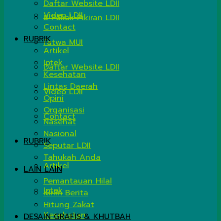
Daftar Website LDII
Video LDII
8 Pokok Pikiran LDII
Contact
RUBRIK
Fatwa MUI
Artikel
Iptek
Daftar Website LDII
Kesehatan
Lintas Daerah
Video LDII
Opini
Organisasi
Contact
Nasehat
Nasional
RUBRIK
Seputar LDII
Tahukah Anda
Artikel
LAIN LAIN
Pemantauan Hilal
Iptek
Kirim Berita
Hitung Zakat
Kesehatan
DESAIN GRAFIS & KHUTBAH