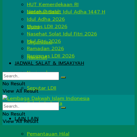
HUT Kemerdekaan RI
Lintas Daerah
Nasehat Salat Idul Adha 1447 H
Idul Adha 2026
Munas LDII 2026
Opini
Nasehat Solat Idul Fitri 2026
Idul Fitri 2026
Organisasi
Ramadan 2026
Rapimnas LDII 2026
Nasehat
JADWAL SALAT & IMSAKIYAH
Nasional
No Result
Seputar LDII
View All Result
Tahukah Anda
No Result
LAIN LAIN
View All Result
Pemantauan Hilal