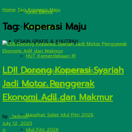
Home
Tag
Koperasi Maju
Kirim Berita
Tag:
Koperasi Maju
Hitung Zakat
DESAIN GRAFIS & KHUTBAH
HUT Kemerdekaan RI
LDII Dorong Koperasi Syariah
Nasehat Salat Idul Adha 1447 H
Jadi Motor Penggerak
Idul Adha 2026
Ekonomi Adil dan Makmur
Munas LDII 2026
Nasehat Solat Idul Fitri 2026
by
_1admin
July 12, 2025
Idul Fitri 2026
0