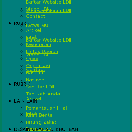
Daftar Website LDII
Video LDII
8 Pokok Pikiran LDII
Contact
RUBRIK
Fatwa MUI
Artikel
Iptek
Daftar Website LDII
Kesehatan
Lintas Daerah
Video LDII
Opini
Organisasi
Contact
Nasehat
Nasional
RUBRIK
Seputar LDII
Tahukah Anda
Artikel
LAIN LAIN
Pemantauan Hilal
Iptek
Kirim Berita
Hitung Zakat
Kesehatan
DESAIN GRAFIS & KHUTBAH