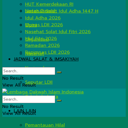
HUT Kemerdekaan RI
Lintas Daerah
Nasehat Salat Idul Adha 1447 H
Idul Adha 2026
Munas LDII 2026
Opini
Nasehat Solat Idul Fitri 2026
Idul Fitri 2026
Organisasi
Ramadan 2026
Rapimnas LDII 2026
Nasehat
JADWAL SALAT & IMSAKIYAH
Nasional
No Result
Seputar LDII
View All Result
Tahukah Anda
No Result
LAIN LAIN
View All Result
Pemantauan Hilal