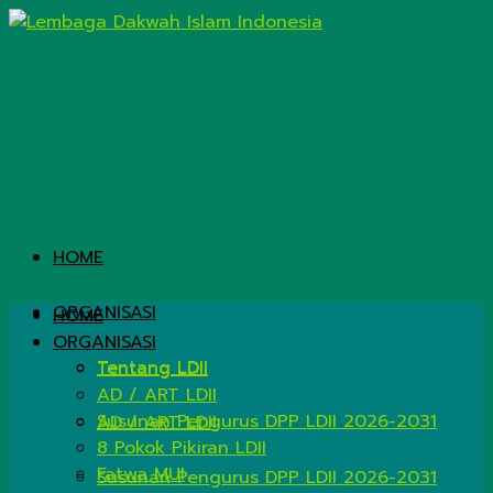
HOME
ORGANISASI
HOME
ORGANISASI
Tentang LDII
Tentang LDII
AD / ART LDII
Susunan Pengurus DPP LDII 2026-2031
AD / ART LDII
8 Pokok Pikiran LDII
Fatwa MUI
Susunan Pengurus DPP LDII 2026-2031