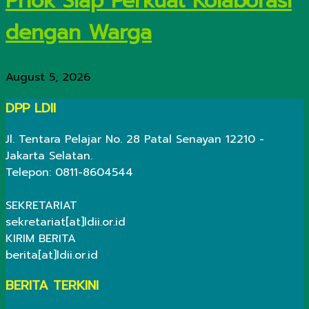
Priok Siap Perkuat Kolaborasi
dengan Warga
August 5, 2026
DPP LDII
Jl. Tentara Pelajar No. 28 Patal Senayan 12210 -
Jakarta Selatan.
Telepon: 0811-8604544
SEKRETARIAT
sekretariat[at]ldii.or.id
KIRIM BERITA
berita[at]ldii.or.id
BERITA TERKINI