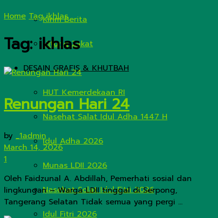
Home
Tag
ikhlas
Kirim Berita
Tag:
ikhlas
Hitung Zakat
DESAIN GRAFIS & KHUTBAH
HUT Kemerdekaan RI
Renungan Hari 24
Nasehat Salat Idul Adha 1447 H
by
_1admin
Idul Adha 2026
March 14, 2026
1
Munas LDII 2026
Oleh Faidzunal A. Abdillah, Pemerhati sosial dan
Nasehat Solat Idul Fitri 2026
lingkungan – Warga LDII tinggal di Serpong,
Tangerang Selatan Tidak semua yang pergi ...
Idul Fitri 2026