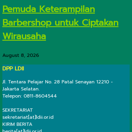
Pemuda Keterampilan
Barbershop untuk Ciptakan
Wirausaha
August 8, 2026
DPP LDII
Jl. Tentara Pelajar No. 28 Patal Senayan 12210 -
Jakarta Selatan.
Telepon: 0811-8604544
SEKRETARIAT
sekretariat[at]ldii.or.id
KIRIM BERITA
berita[at]ldii.or.id