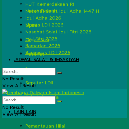
HUT Kemerdekaan RI
Lintas Daerah
Nasehat Salat Idul Adha 1447 H
Idul Adha 2026
Munas LDII 2026
Opini
Nasehat Solat Idul Fitri 2026
Idul Fitri 2026
Organisasi
Ramadan 2026
Rapimnas LDII 2026
Nasehat
JADWAL SALAT & IMSAKIYAH
Nasional
No Result
Seputar LDII
View All Result
Tahukah Anda
No Result
LAIN LAIN
View All Result
Pemantauan Hilal