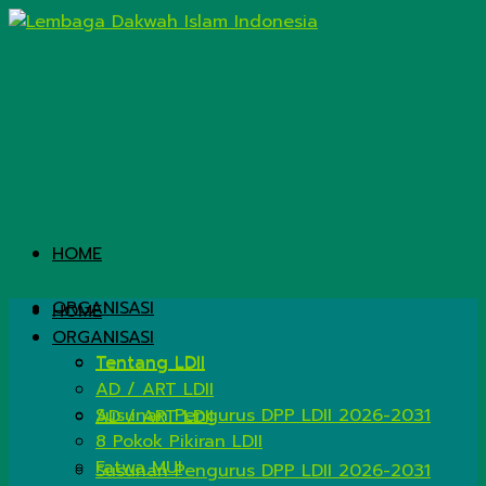
HOME
ORGANISASI
HOME
ORGANISASI
Tentang LDII
Tentang LDII
AD / ART LDII
Susunan Pengurus DPP LDII 2026-2031
AD / ART LDII
8 Pokok Pikiran LDII
Fatwa MUI
Susunan Pengurus DPP LDII 2026-2031