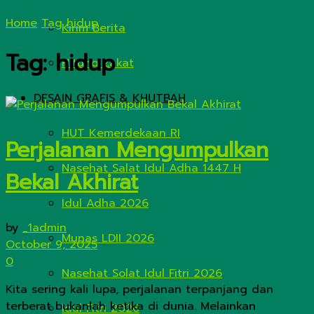
Home
Tag
hidup
Kirim Berita
Tag:
hidup
Hitung Zakat
DESAIN GRAFIS & KHUTBAH
HUT Kemerdekaan RI
Perjalanan Mengumpulkan
Nasehat Salat Idul Adha 1447 H
Bekal Akhirat
Idul Adha 2026
by
_1admin
Munas LDII 2026
October 9, 2025
0
Nasehat Solat Idul Fitri 2026
Kita sering kali lupa, perjalanan terpanjang dan
terberat bukanlah ketika di dunia. Melainkan
Idul Fitri 2026