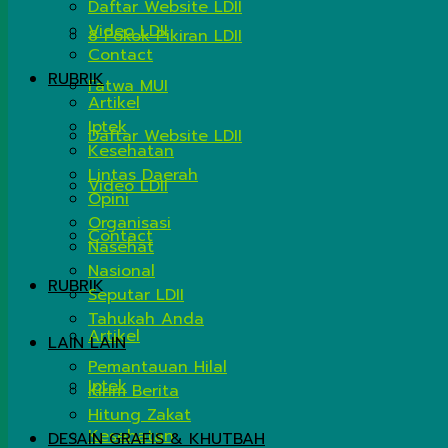
Daftar Website LDII
Video LDII
8 Pokok Pikiran LDII
Contact
RUBRIK
Fatwa MUI
Artikel
Iptek
Daftar Website LDII
Kesehatan
Lintas Daerah
Video LDII
Opini
Organisasi
Contact
Nasehat
Nasional
RUBRIK
Seputar LDII
Tahukah Anda
Artikel
LAIN LAIN
Pemantauan Hilal
Iptek
Kirim Berita
Hitung Zakat
Kesehatan
DESAIN GRAFIS & KHUTBAH