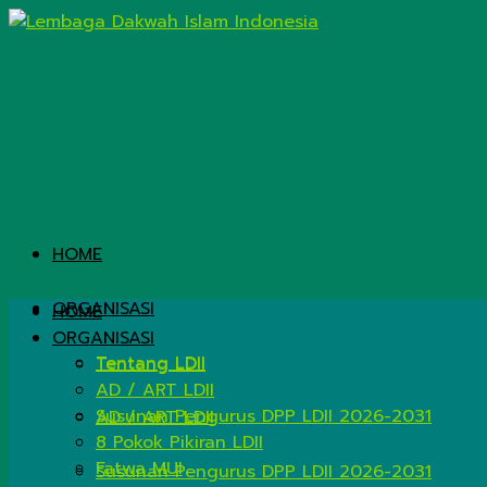
HOME
ORGANISASI
HOME
ORGANISASI
Tentang LDII
Tentang LDII
AD / ART LDII
Susunan Pengurus DPP LDII 2026-2031
AD / ART LDII
8 Pokok Pikiran LDII
Fatwa MUI
Susunan Pengurus DPP LDII 2026-2031