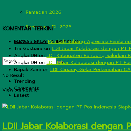
Ramadan 2026
Rapimnas LDII 2026
KOMENTAR TERKINI
JADWAL SALAT & IMSAKIYAH
Ipa Slamet
on
Pemkab Subang Apresiasi Pembinaa
Tia Gustiara
on
LDII Jabar Kolaborasi dengan PT 
Angka DH
on
LDII Kabupaten Bandung Salurkan B
Angka DH
on
LDII Jabar Kolaborasi dengan PT Po
Bapak Zaini
on
LDII Ciparay Gelar Perkemahan CA
No Result
Trending
Comments
View All Result
Latest
LDII Jabar Kolaborasi dengan 