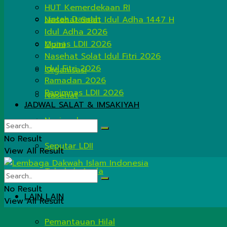
HUT Kemerdekaan RI
Lintas Daerah
Nasehat Salat Idul Adha 1447 H
Idul Adha 2026
Munas LDII 2026
Opini
Nasehat Solat Idul Fitri 2026
Idul Fitri 2026
Organisasi
Ramadan 2026
Rapimnas LDII 2026
Nasehat
JADWAL SALAT & IMSAKIYAH
Nasional
No Result
Seputar LDII
View All Result
Tahukah Anda
No Result
LAIN LAIN
View All Result
Pemantauan Hilal