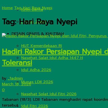
Home
Tag
Hari Raya Nyepi
Kirim Berita
Tag:
Hari Raya Nyepi
Hitung Zakat
DESAIN GRAFIS & KHUTBAH
HUT Kemerdekaan RI
Hadiri Rakor Persiapan Nyepi d
Nasehat Salat Idul Adha 1447 H
Toleransi
Idul Adha 2026
by
_1admin
Munas LDII 2026
March 18, 2026
0
Nasehat Solat Idul Fitri 2026
Tabanan (18/3). LDII Tabanan menghadiri rapat koord
tersebut ...
Idul Fitri 2026