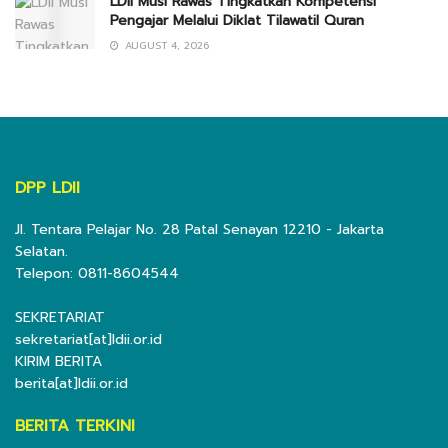
LDII Musi Rawas Tingkatkan Kompetensi
Pengajar Melalui Diklat Tilawatil Quran
AUGUST 4, 2026
DPP LDII
Jl. Tentara Pelajar No. 28 Patal Senayan 12210 - Jakarta
Selatan.
Telepon: 0811-8604544
SEKRETARIAT
sekretariat[at]ldii.or.id
KIRIM BERITA
berita[at]ldii.or.id
BERITA TERKINI