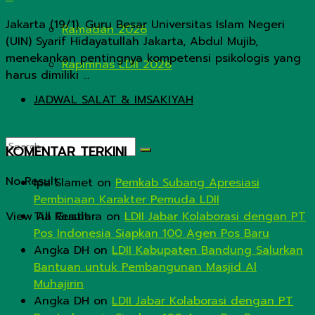
Jakarta (19/1). Guru Besar Universitas Islam Negeri
Ramadan 2026
(UIN) Syarif Hidayatullah Jakarta, Abdul Mujib,
menekankan pentingnya kompetensi psikologis yang
Rapimnas LDII 2026
harus dimiliki ...
JADWAL SALAT & IMSAKIYAH
KOMENTAR TERKINI
No Result
Ipa Slamet
on
Pemkab Subang Apresiasi
Pembinaan Karakter Pemuda LDII
View All Result
Tia Gustiara
on
LDII Jabar Kolaborasi dengan PT
Pos Indonesia Siapkan 100 Agen Pos Baru
Angka DH
on
LDII Kabupaten Bandung Salurkan
Bantuan untuk Pembangunan Masjid Al
Muhajirin
Angka DH
on
LDII Jabar Kolaborasi dengan PT