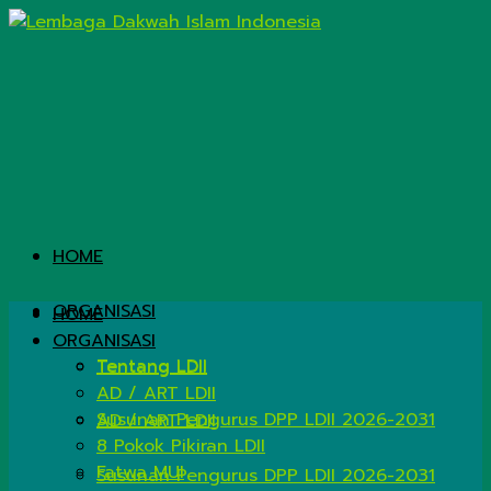
HOME
ORGANISASI
HOME
ORGANISASI
Tentang LDII
Tentang LDII
AD / ART LDII
Susunan Pengurus DPP LDII 2026-2031
AD / ART LDII
8 Pokok Pikiran LDII
Fatwa MUI
Susunan Pengurus DPP LDII 2026-2031