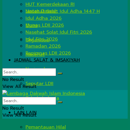
HUT Kemerdekaan RI
Lintas Daerah
Nasehat Salat Idul Adha 1447 H
Idul Adha 2026
Munas LDII 2026
Opini
Nasehat Solat Idul Fitri 2026
Idul Fitri 2026
Organisasi
Ramadan 2026
Rapimnas LDII 2026
Nasehat
JADWAL SALAT & IMSAKIYAH
Nasional
No Result
Seputar LDII
View All Result
Tahukah Anda
No Result
LAIN LAIN
View All Result
Pemantauan Hilal