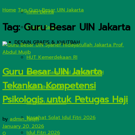
Home
Tag
Guru Besar UIN Jakarta
Kirim Berita
Tag:
Guru Besar UIN Jakarta
Hitung Zakat
DESAIN GRAFIS & KHUTBAH
HUT Kemerdekaan RI
Guru Besar UIN Jakarta
Nasehat Salat Idul Adha 1447 H
Tekankan Kompetensi
Idul Adha 2026
Psikologis untuk Petugas Haji
Munas LDII 2026
Nasehat Solat Idul Fitri 2026
by
admin_faqih
January 20, 2026
Idul Fitri 2026
0