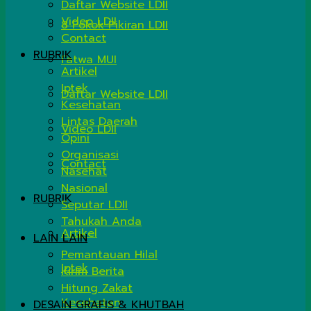
Daftar Website LDII
Video LDII
8 Pokok Pikiran LDII
Contact
RUBRIK
Fatwa MUI
Artikel
Iptek
Daftar Website LDII
Kesehatan
Lintas Daerah
Video LDII
Opini
Organisasi
Contact
Nasehat
Nasional
RUBRIK
Seputar LDII
Tahukah Anda
Artikel
LAIN LAIN
Pemantauan Hilal
Iptek
Kirim Berita
Hitung Zakat
Kesehatan
DESAIN GRAFIS & KHUTBAH