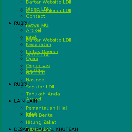
Daftar Website LDII
Video LDII
8 Pokok Pikiran LDII
Contact
RUBRIK
Fatwa MUI
Artikel
Iptek
Daftar Website LDII
Kesehatan
Lintas Daerah
Video LDII
Opini
Organisasi
Contact
Nasehat
Nasional
RUBRIK
Seputar LDII
Tahukah Anda
Artikel
LAIN LAIN
Pemantauan Hilal
Iptek
Kirim Berita
Hitung Zakat
Kesehatan
DESAIN GRAFIS & KHUTBAH