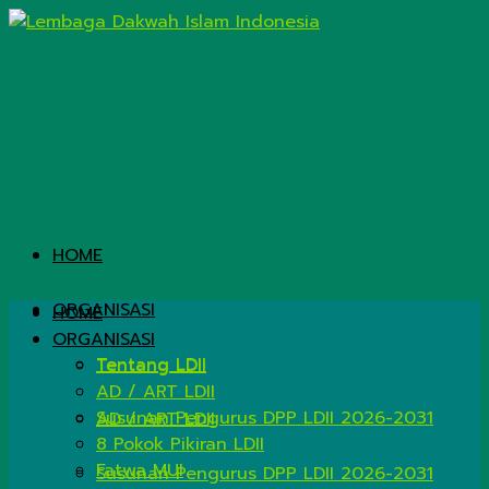
HOME
ORGANISASI
HOME
ORGANISASI
Tentang LDII
Tentang LDII
AD / ART LDII
Susunan Pengurus DPP LDII 2026-2031
AD / ART LDII
8 Pokok Pikiran LDII
Fatwa MUI
Susunan Pengurus DPP LDII 2026-2031