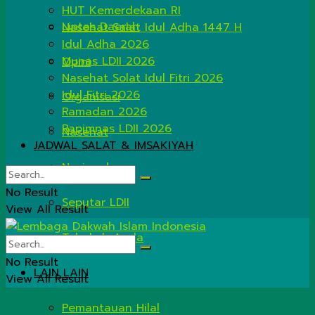
HUT Kemerdekaan RI
Lintas Daerah
Nasehat Salat Idul Adha 1447 H
Idul Adha 2026
Munas LDII 2026
Opini
Nasehat Solat Idul Fitri 2026
Idul Fitri 2026
Organisasi
Ramadan 2026
Rapimnas LDII 2026
Nasehat
JADWAL SALAT & IMSAKIYAH
Nasional
No Result
Seputar LDII
View All Result
Tahukah Anda
No Result
LAIN LAIN
View All Result
Pemantauan Hilal