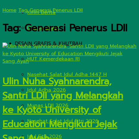
Home
Tag
Generasi Penerus LDII
Kirim Berita
Tag:
Generasi Penerus LDII
Hitung Zakat
DESAIN GRAFIS & KHUTBAH
HUT Kemerdekaan RI
Nasehat Salat Idul Adha 1447 H
Ulin Nuha Syahnarendra,
Idul Adha 2026
Santri LDII yang Melangkah
Munas LDII 2026
ke Kyoto University of
Education Mengikuti Jejak
Nasehat Solat Idul Fitri 2026
Sang Ayah
Idul Fitri 2026