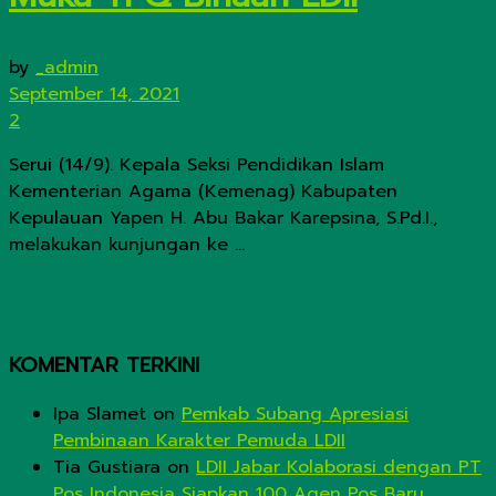
by
_admin
September 14, 2021
2
Serui (14/9). Kepala Seksi Pendidikan Islam
Kementerian Agama (Kemenag) Kabupaten
Kepulauan Yapen H. Abu Bakar Karepsina, S.Pd.I.,
melakukan kunjungan ke ...
KOMENTAR TERKINI
Ipa Slamet
on
Pemkab Subang Apresiasi
Pembinaan Karakter Pemuda LDII
Tia Gustiara
on
LDII Jabar Kolaborasi dengan PT
Pos Indonesia Siapkan 100 Agen Pos Baru