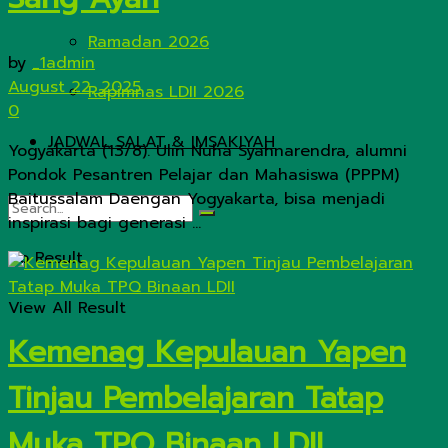
Ramadan 2026
by
_1admin
August 22, 2025
Rapimnas LDII 2026
0
JADWAL SALAT & IMSAKIYAH
Yogyakarta (13/8). Ulin Nuha Syahnarendra, alumni
Pondok Pesantren Pelajar dan Mahasiswa (PPPM)
Baitussalam Daengan Yogyakarta, bisa menjadi
inspirasi bagi generasi ...
No Result
View All Result
Kemenag Kepulauan Yapen
Tinjau Pembelajaran Tatap
Muka TPQ Binaan LDII