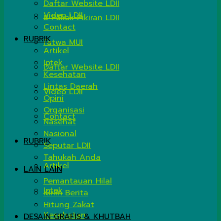
Daftar Website LDII
Video LDII
8 Pokok Pikiran LDII
Contact
RUBRIK
Fatwa MUI
Artikel
Iptek
Daftar Website LDII
Kesehatan
Lintas Daerah
Video LDII
Opini
Organisasi
Contact
Nasehat
Nasional
RUBRIK
Seputar LDII
Tahukah Anda
Artikel
LAIN LAIN
Pemantauan Hilal
Iptek
Kirim Berita
Hitung Zakat
Kesehatan
DESAIN GRAFIS & KHUTBAH