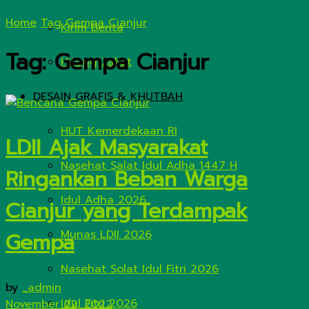
Home
Tag
Gempa Cianjur
Kirim Berita
Tag:
Gempa Cianjur
Hitung Zakat
DESAIN GRAFIS & KHUTBAH
HUT Kemerdekaan RI
LDII Ajak Masyarakat
Nasehat Salat Idul Adha 1447 H
Ringankan Beban Warga
Idul Adha 2026
Cianjur yang Terdampak
Munas LDII 2026
Gempa
Nasehat Solat Idul Fitri 2026
by
_admin
Idul Fitri 2026
November 22, 2022