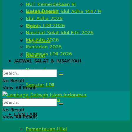
HUT Kemerdekaan RI
Lintas Daerah
Nasehat Salat Idul Adha 1447 H
Idul Adha 2026
Munas LDII 2026
Opini
Nasehat Solat Idul Fitri 2026
Idul Fitri 2026
Organisasi
Ramadan 2026
Rapimnas LDII 2026
Nasehat
JADWAL SALAT & IMSAKIYAH
Nasional
No Result
Seputar LDII
View All Result
Tahukah Anda
No Result
LAIN LAIN
View All Result
Pemantauan Hilal