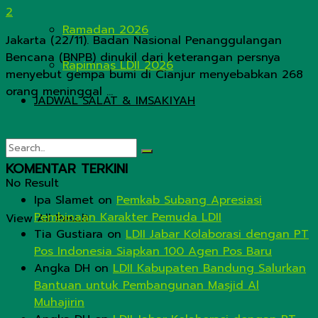
2
Ramadan 2026
Jakarta (22/11). Badan Nasional Penanggulangan
Bencana (BNPB) dinukil dari keterangan persnya
Rapimnas LDII 2026
menyebut gempa bumi di Cianjur menyebabkan 268
orang meninggal ...
JADWAL SALAT & IMSAKIYAH
KOMENTAR TERKINI
No Result
Ipa Slamet
on
Pemkab Subang Apresiasi
Pembinaan Karakter Pemuda LDII
View All Result
Tia Gustiara
on
LDII Jabar Kolaborasi dengan PT
Pos Indonesia Siapkan 100 Agen Pos Baru
Angka DH
on
LDII Kabupaten Bandung Salurkan
Bantuan untuk Pembangunan Masjid Al
Muhajirin