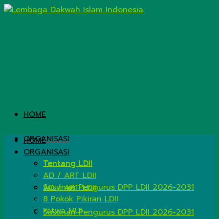
HOME
ORGANISASI
HOME
ORGANISASI
Tentang LDII
Tentang LDII
AD / ART LDII
Susunan Pengurus DPP LDII 2026-2031
AD / ART LDII
8 Pokok Pikiran LDII
Fatwa MUI
Susunan Pengurus DPP LDII 2026-2031