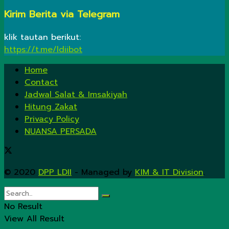
Kirim Berita via Telegram
klik tautan berikut:
https://t.me/ldiibot
Home
Contact
Jadwal Salat & Imsakiyah
Hitung Zakat
Privacy Policy
NUANSA PERSADA
© 2020
DPP LDII
- Managed by
KIM & IT Division
.
No Result
View All Result