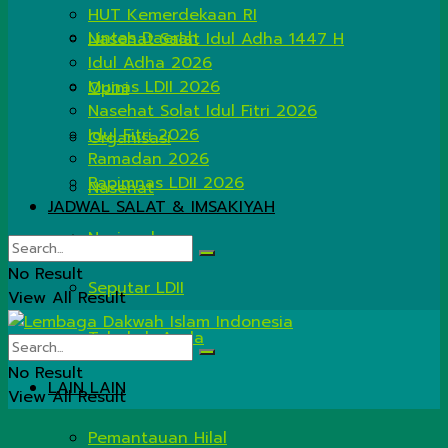
HUT Kemerdekaan RI
Lintas Daerah
Nasehat Salat Idul Adha 1447 H
Idul Adha 2026
Munas LDII 2026
Opini
Nasehat Solat Idul Fitri 2026
Idul Fitri 2026
Organisasi
Ramadan 2026
Rapimnas LDII 2026
Nasehat
JADWAL SALAT & IMSAKIYAH
Nasional
No Result
Seputar LDII
View All Result
Tahukah Anda
No Result
LAIN LAIN
View All Result
Pemantauan Hilal