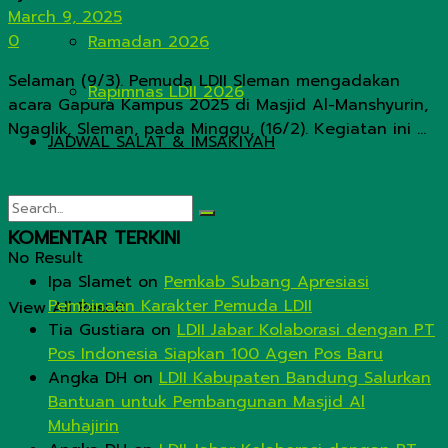
March 9, 2025
0
Ramadan 2026
Selaman (9/3). Pemuda LDII Sleman mengadakan
Rapimnas LDII 2026
acara Gapura Kampus 2025 di Masjid Al-Manshyurin,
Ngaglik, Sleman, pada Minggu, (16/2). Kegiatan ini ...
JADWAL SALAT & IMSAKIYAH
KOMENTAR TERKINI
No Result
Ipa Slamet
on
Pemkab Subang Apresiasi
Pembinaan Karakter Pemuda LDII
View All Result
Tia Gustiara
on
LDII Jabar Kolaborasi dengan PT
Pos Indonesia Siapkan 100 Agen Pos Baru
Angka DH
on
LDII Kabupaten Bandung Salurkan
Bantuan untuk Pembangunan Masjid Al
Muhajirin