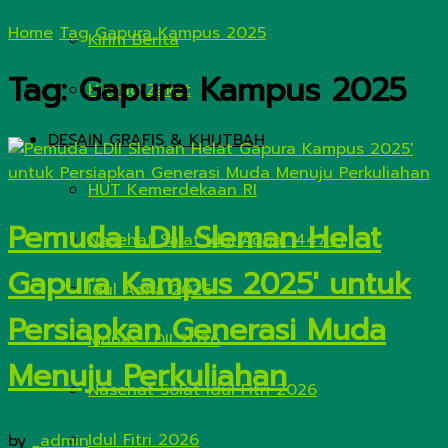
Home
Tag
Gapura Kampus 2025
Kirim Berita
Tag:
Gapura Kampus 2025
Hitung Zakat
DESAIN GRAFIS & KHUTBAH
HUT Kemerdekaan RI
Pemuda LDII Sleman Helat
Nasehat Salat Idul Adha 1447 H
Gapura Kampus 2025′ untuk
Idul Adha 2026
Persiapkan Generasi Muda
Munas LDII 2026
Menuju Perkuliahan
Nasehat Solat Idul Fitri 2026
Idul Fitri 2026
by
_admin