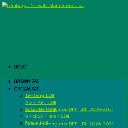
HOME
ORGANISASI
HOME
ORGANISASI
Tentang LDII
Tentang LDII
AD / ART LDII
Susunan Pengurus DPP LDII 2026-2031
AD / ART LDII
8 Pokok Pikiran LDII
Fatwa MUI
Susunan Pengurus DPP LDII 2026-2031