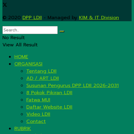
© 2020
DPP LDII
- Managed by
KIM & IT Division
.
No Result
View All Result
HOME
ORGANISASI
Tentang LDII
AD / ART LDII
Susunan Pengurus DPP LDII 2026-2031
8 Pokok Pikiran LDII
Fatwa MUI
Daftar Website LDII
Video LDII
Contact
RUBRIK