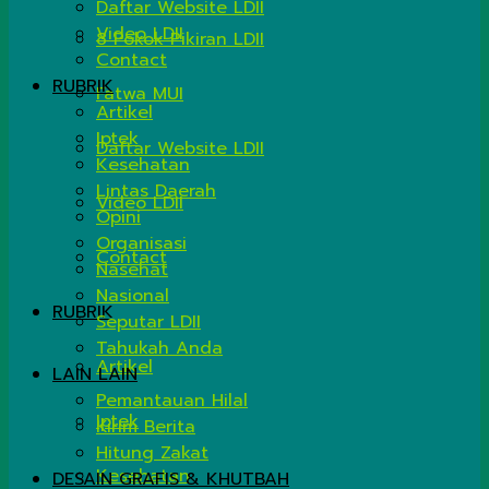
Daftar Website LDII
Video LDII
8 Pokok Pikiran LDII
Contact
RUBRIK
Fatwa MUI
Artikel
Iptek
Daftar Website LDII
Kesehatan
Lintas Daerah
Video LDII
Opini
Organisasi
Contact
Nasehat
Nasional
RUBRIK
Seputar LDII
Tahukah Anda
Artikel
LAIN LAIN
Pemantauan Hilal
Iptek
Kirim Berita
Hitung Zakat
Kesehatan
DESAIN GRAFIS & KHUTBAH