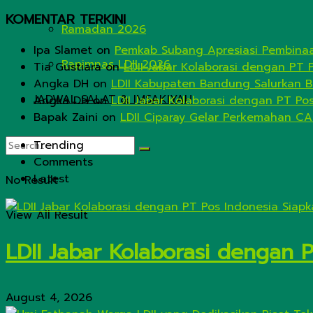
KOMENTAR TERKINI
Ramadan 2026
Ipa Slamet
on
Pemkab Subang Apresiasi Pembinaa
Rapimnas LDII 2026
Tia Gustiara
on
LDII Jabar Kolaborasi dengan PT 
Angka DH
on
LDII Kabupaten Bandung Salurkan B
JADWAL SALAT & IMSAKIYAH
Angka DH
on
LDII Jabar Kolaborasi dengan PT Po
Bapak Zaini
on
LDII Ciparay Gelar Perkemahan CA
Trending
Comments
Latest
No Result
View All Result
LDII Jabar Kolaborasi dengan 
August 4, 2026