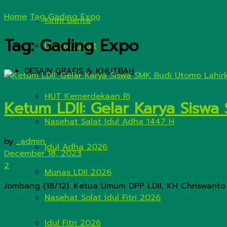
Home
Tag
Gading Expo
Kirim Berita
Tag:
Gading Expo
Hitung Zakat
DESAIN GRAFIS & KHUTBAH
HUT Kemerdekaan RI
Ketum LDII: Gelar Karya Sisw
Nasehat Salat Idul Adha 1447 H
by
_admin
Idul Adha 2026
December 18, 2023
2
Munas LDII 2026
Jombang (18/12). Ketua Umum DPP LDII, KH Chriswanto S
Nasehat Solat Idul Fitri 2026
Idul Fitri 2026