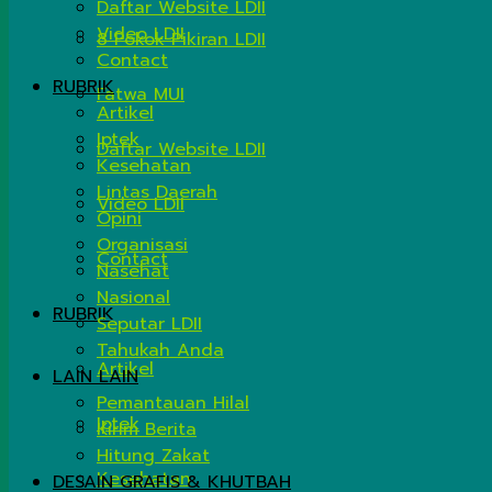
Daftar Website LDII
Video LDII
8 Pokok Pikiran LDII
Contact
RUBRIK
Fatwa MUI
Artikel
Iptek
Daftar Website LDII
Kesehatan
Lintas Daerah
Video LDII
Opini
Organisasi
Contact
Nasehat
Nasional
RUBRIK
Seputar LDII
Tahukah Anda
Artikel
LAIN LAIN
Pemantauan Hilal
Iptek
Kirim Berita
Hitung Zakat
Kesehatan
DESAIN GRAFIS & KHUTBAH