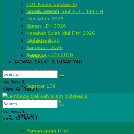
HUT Kemerdekaan RI
Lintas Daerah
Nasehat Salat Idul Adha 1447 H
Idul Adha 2026
Munas LDII 2026
Opini
Nasehat Solat Idul Fitri 2026
Idul Fitri 2026
Organisasi
Ramadan 2026
Rapimnas LDII 2026
Nasehat
JADWAL SALAT & IMSAKIYAH
Nasional
No Result
Seputar LDII
View All Result
Tahukah Anda
No Result
LAIN LAIN
View All Result
Pemantauan Hilal