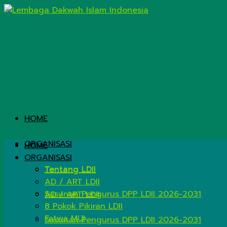
HOME
ORGANISASI
HOME
ORGANISASI
Tentang LDII
Tentang LDII
AD / ART LDII
Susunan Pengurus DPP LDII 2026-2031
AD / ART LDII
8 Pokok Pikiran LDII
Fatwa MUI
Susunan Pengurus DPP LDII 2026-2031