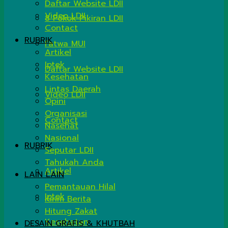
Daftar Website LDII
Video LDII
8 Pokok Pikiran LDII
Contact
RUBRIK
Fatwa MUI
Artikel
Iptek
Daftar Website LDII
Kesehatan
Lintas Daerah
Video LDII
Opini
Organisasi
Contact
Nasehat
Nasional
RUBRIK
Seputar LDII
Tahukah Anda
Artikel
LAIN LAIN
Pemantauan Hilal
Iptek
Kirim Berita
Hitung Zakat
Kesehatan
DESAIN GRAFIS & KHUTBAH