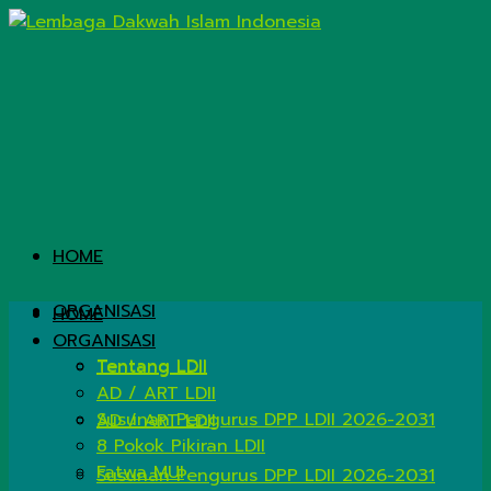
HOME
ORGANISASI
HOME
ORGANISASI
Tentang LDII
Tentang LDII
AD / ART LDII
Susunan Pengurus DPP LDII 2026-2031
AD / ART LDII
8 Pokok Pikiran LDII
Fatwa MUI
Susunan Pengurus DPP LDII 2026-2031