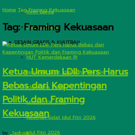
Home
Tag
Framing Kekuasaan
Kirim Berita
Tag:
Framing Kekuasaan
Hitung Zakat
DESAIN GRAFIS & KHUTBAH
HUT Kemerdekaan RI
Ketua Umum LDII: Pers Harus
Nasehat Salat Idul Adha 1447 H
Bebas dari Kepentingan
Idul Adha 2026
Politik dan Framing
Munas LDII 2026
Kekuasaan
Nasehat Solat Idul Fitri 2026
Idul Fitri 2026
by
_1admin