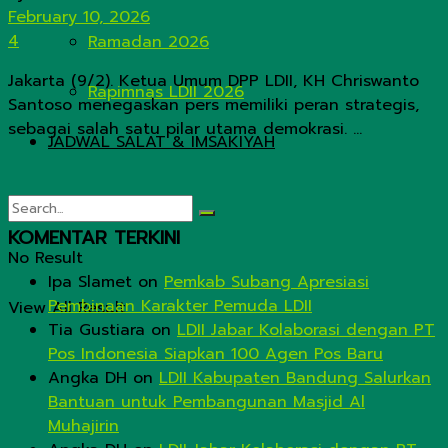
February 10, 2026
4
Ramadan 2026
Jakarta (9/2). Ketua Umum DPP LDII, KH Chriswanto
Rapimnas LDII 2026
Santoso menegaskan pers memiliki peran strategis,
sebagai salah satu pilar utama demokrasi. ...
JADWAL SALAT & IMSAKIYAH
KOMENTAR TERKINI
No Result
Ipa Slamet
on
Pemkab Subang Apresiasi
Pembinaan Karakter Pemuda LDII
View All Result
Tia Gustiara
on
LDII Jabar Kolaborasi dengan PT
Pos Indonesia Siapkan 100 Agen Pos Baru
Angka DH
on
LDII Kabupaten Bandung Salurkan
Bantuan untuk Pembangunan Masjid Al
Muhajirin