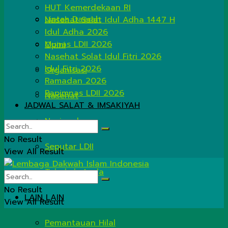
HUT Kemerdekaan RI
Lintas Daerah
Nasehat Salat Idul Adha 1447 H
Idul Adha 2026
Munas LDII 2026
Opini
Nasehat Solat Idul Fitri 2026
Idul Fitri 2026
Organisasi
Ramadan 2026
Rapimnas LDII 2026
Nasehat
JADWAL SALAT & IMSAKIYAH
Nasional
No Result
Seputar LDII
View All Result
Tahukah Anda
No Result
LAIN LAIN
View All Result
Pemantauan Hilal