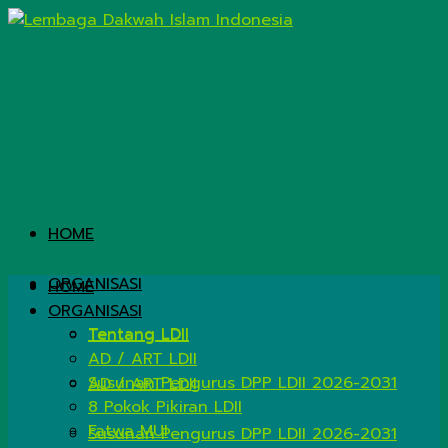
HOME
ORGANISASI
HOME
ORGANISASI
Tentang LDII
Tentang LDII
AD / ART LDII
Susunan Pengurus DPP LDII 2026-2031
AD / ART LDII
8 Pokok Pikiran LDII
Fatwa MUI
Susunan Pengurus DPP LDII 2026-2031