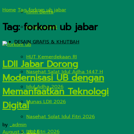
Home
Tag
forkom ub jabar
Kirim Berita
Tag:
forkom ub jabar
Hitung Zakat
DESAIN GRAFIS & KHUTBAH
HUT Kemerdekaan RI
LDII Jabar Dorong
Nasehat Salat Idul Adha 1447 H
Modernisasi UB dengan
Idul Adha 2026
Memanfaatkan Teknologi
Munas LDII 2026
Digital
Nasehat Solat Idul Fitri 2026
by
_admin
Idul Fitri 2026
August 5, 2024