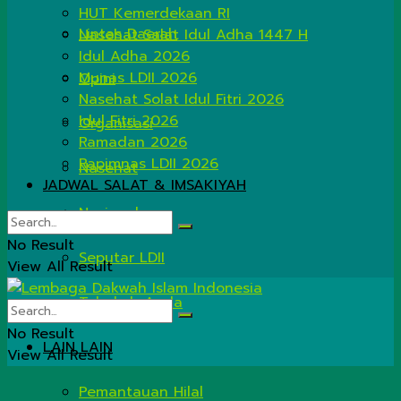
HUT Kemerdekaan RI
Lintas Daerah
Nasehat Salat Idul Adha 1447 H
Idul Adha 2026
Munas LDII 2026
Opini
Nasehat Solat Idul Fitri 2026
Idul Fitri 2026
Organisasi
Ramadan 2026
Rapimnas LDII 2026
Nasehat
JADWAL SALAT & IMSAKIYAH
Nasional
No Result
Seputar LDII
View All Result
Tahukah Anda
No Result
LAIN LAIN
View All Result
Pemantauan Hilal