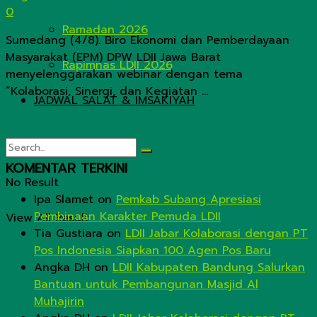
0
Ramadan 2026
Sumedang (4/8). Biro Ekonomi dan Pemberdayaan
Masyarakat (EPM) DPW LDII Jawa Barat
Rapimnas LDII 2026
menyelenggarakan webinar dengan tema
“Kolaborasi, Sinergi, dan Kegiatan ...
JADWAL SALAT & IMSAKIYAH
KOMENTAR TERKINI
No Result
Ipa Slamet
on
Pemkab Subang Apresiasi
Pembinaan Karakter Pemuda LDII
View All Result
Tia Gustiara
on
LDII Jabar Kolaborasi dengan PT
Pos Indonesia Siapkan 100 Agen Pos Baru
Angka DH
on
LDII Kabupaten Bandung Salurkan
Bantuan untuk Pembangunan Masjid Al
Muhajirin