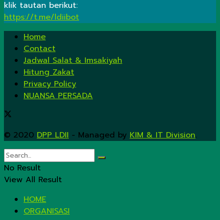
klik tautan berikut:
https://t.me/ldiibot
Home
Contact
Jadwal Salat & Imsakiyah
Hitung Zakat
Privacy Policy
NUANSA PERSADA
© 2020
DPP LDII
- Managed by
KIM & IT Division
.
No Result
View All Result
HOME
ORGANISASI