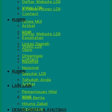
Daftar Website LDII
Video LDII
8 Pokok Pikiran LDII
Contact
RUBRIK
Fatwa MUI
Artikel
Iptek
Daftar Website LDII
Kesehatan
Lintas Daerah
Video LDII
Opini
Organisasi
Contact
Nasehat
Nasional
RUBRIK
Seputar LDII
Tahukah Anda
Artikel
LAIN LAIN
Pemantauan Hilal
Iptek
Kirim Berita
Hitung Zakat
Kesehatan
DESAIN GRAFIS & KHUTBAH