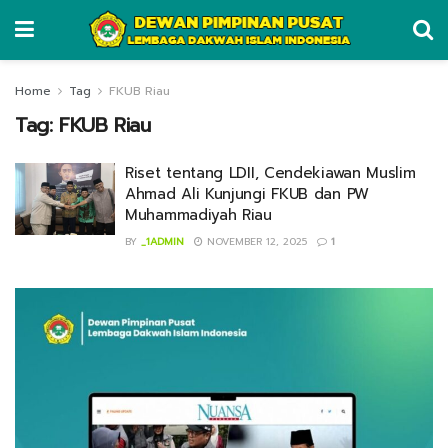
Home
Tag
FKUB Riau
Tag:
FKUB Riau
Riset tentang LDII, Cendekiawan Muslim
Ahmad Ali Kunjungi FKUB dan PW
Muhammadiyah Riau
BY
_1ADMIN
NOVEMBER 12, 2025
1