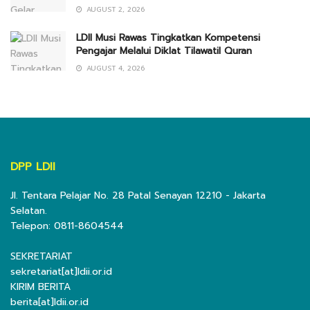
AUGUST 2, 2026
LDII Musi Rawas Tingkatkan Kompetensi
Pengajar Melalui Diklat Tilawatil Quran
AUGUST 4, 2026
DPP LDII
Jl. Tentara Pelajar No. 28 Patal Senayan 12210 - Jakarta
Selatan.
Telepon: 0811-8604544
SEKRETARIAT
sekretariat[at]ldii.or.id
KIRIM BERITA
berita[at]ldii.or.id