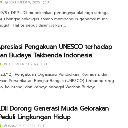
IN
SEPTEMBER 9, 2025
3
 (9/9). DPP LDII menekankan pentingnya olahraga sebagai
tu bangsa sekaligus sarana membangun generasi muda
gguh. Hal tersebut disampaikan ...
 Apresiasi Pengakuan UNESCO terhadap
san Budaya Takbenda Indonesia
N
DECEMBER 23, 2024
1
(23/12). Pengakuan Organisasi Pendidikan, Keilmuan, dan
aan Perserikatan Bangsa-Bangsa (UNESCO) terhadap reog
, kolintang, dan kebaya sebagai Warisan Budaya ...
LDII Dorong Generasi Muda Gelorakan
Peduli Lingkungan Hidup
N
JANUARY 21, 2024
1