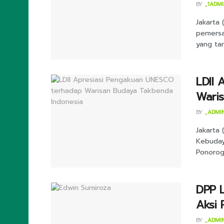
BY
_1ADM
Jakarta
pemersa
yang tan
LDII
Wari
BY
_ADMI
Jakarta 
Kebuday
Ponorogo
DPP 
Aksi 
BY
_ADMI