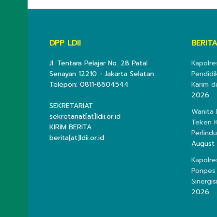
DPP LDII
BERITA
Jl. Tentara Pelajar No. 28 Patal
Kapolre
Senayan 12210 - Jakarta Selatan.
Pendidi
Telepon: 0811-8604544
Karim d
2026
SEKRETARIAT
Wanita
sekretariat[at]ldii.or.id
Teken K
KIRIM BERITA
Perlind
berita[at]ldii.or.id
August
Kapolre
Ponpes 
Sinergis
2026