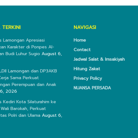
 TERKINI
NAVIGASI
s Lamongan Apresiasi
Home
kan Karakter di Ponpes Al-
Contact
an Budi Luhur Sugio
August 6,
Jadwal Salat & Imsakiyah
Hitung Zakat
 LDII Lamongan dan DP3AKB
erja Sama Perkuat
Privacy Policy
ungan Perempuan dan Anak
NUANSA PERSADA
 6, 2026
s Kediri Kota Silaturahim ke
Wali Barokah, Perkuat
itas Polri dan Ulama
August 6,