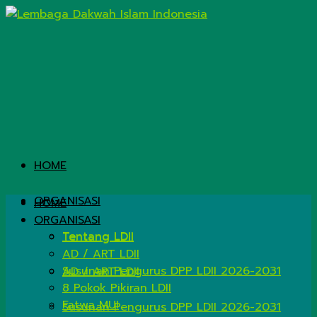
HOME
ORGANISASI
HOME
ORGANISASI
Tentang LDII
Tentang LDII
AD / ART LDII
Susunan Pengurus DPP LDII 2026-2031
AD / ART LDII
8 Pokok Pikiran LDII
Fatwa MUI
Susunan Pengurus DPP LDII 2026-2031