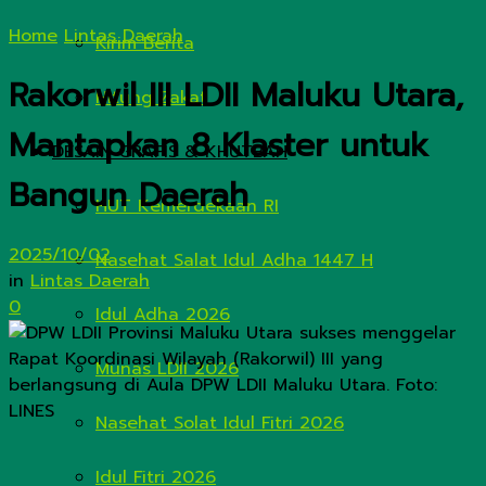
Home
Lintas Daerah
Kirim Berita
Rakorwil III LDII Maluku Utara,
Hitung Zakat
Mantapkan 8 Klaster untuk
DESAIN GRAFIS & KHUTBAH
Bangun Daerah
HUT Kemerdekaan RI
2025/10/02
Nasehat Salat Idul Adha 1447 H
in
Lintas Daerah
0
Idul Adha 2026
Munas LDII 2026
Nasehat Solat Idul Fitri 2026
Idul Fitri 2026