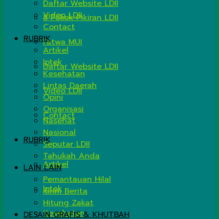
Daftar Website LDII
Video LDII
8 Pokok Pikiran LDII
Contact
RUBRIK
Fatwa MUI
Artikel
Iptek
Daftar Website LDII
Kesehatan
Lintas Daerah
Video LDII
Opini
Organisasi
Contact
Nasehat
Nasional
RUBRIK
Seputar LDII
Tahukah Anda
Artikel
LAIN LAIN
Pemantauan Hilal
Iptek
Kirim Berita
Hitung Zakat
Kesehatan
DESAIN GRAFIS & KHUTBAH