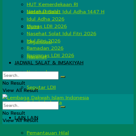
HUT Kemerdekaan RI
Lintas Daerah
Nasehat Salat Idul Adha 1447 H
Idul Adha 2026
Munas LDII 2026
Opini
Nasehat Solat Idul Fitri 2026
Idul Fitri 2026
Organisasi
Ramadan 2026
Rapimnas LDII 2026
Nasehat
JADWAL SALAT & IMSAKIYAH
Nasional
No Result
Seputar LDII
View All Result
Tahukah Anda
No Result
LAIN LAIN
View All Result
Pemantauan Hilal