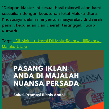
“Delapan klaster ini sesuai hasil rakorwil akan kami
sesuaikan dengan kebutuhan lokal Maluku Utara.
Khususnya dalam menyentuh masyarakat di daerah
pesisir, kepulauan dan daerah tertinggal,” ucap
Nurhadi.
Tags:
LDII Maluku Utara
LDII Malut
Rakorwil III
Rakorwil
Maluku Utara