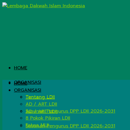
HOME
ORGANISASI
HOME
ORGANISASI
Tentang LDII
Tentang LDII
AD / ART LDII
Susunan Pengurus DPP LDII 2026-2031
AD / ART LDII
8 Pokok Pikiran LDII
Fatwa MUI
Susunan Pengurus DPP LDII 2026-2031