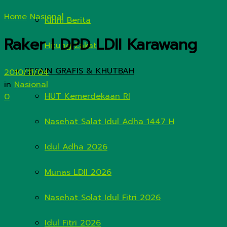
Home
Nasional
Kirim Berita
Raker I DPD LDII Karawang
Hitung Zakat
DESAIN GRAFIS & KHUTBAH
2010/11/04
in
Nasional
HUT Kemerdekaan RI
0
Nasehat Salat Idul Adha 1447 H
Idul Adha 2026
Munas LDII 2026
Nasehat Solat Idul Fitri 2026
Idul Fitri 2026