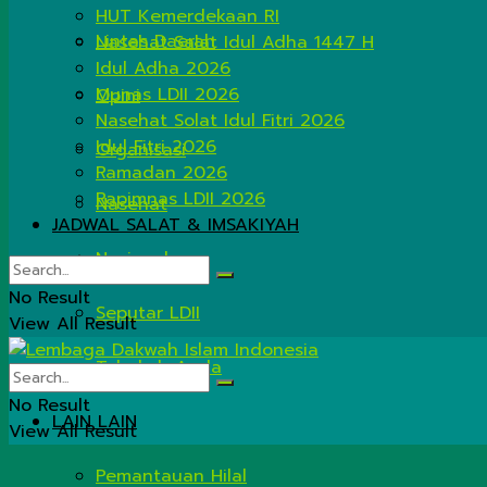
HUT Kemerdekaan RI
Lintas Daerah
Nasehat Salat Idul Adha 1447 H
Idul Adha 2026
Munas LDII 2026
Opini
Nasehat Solat Idul Fitri 2026
Idul Fitri 2026
Organisasi
Ramadan 2026
Rapimnas LDII 2026
Nasehat
JADWAL SALAT & IMSAKIYAH
Nasional
No Result
Seputar LDII
View All Result
Tahukah Anda
No Result
LAIN LAIN
View All Result
Pemantauan Hilal