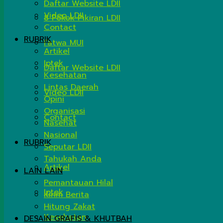
Daftar Website LDII
Video LDII
8 Pokok Pikiran LDII
Contact
RUBRIK
Fatwa MUI
Artikel
Iptek
Daftar Website LDII
Kesehatan
Lintas Daerah
Video LDII
Opini
Organisasi
Contact
Nasehat
Nasional
RUBRIK
Seputar LDII
Tahukah Anda
Artikel
LAIN LAIN
Pemantauan Hilal
Iptek
Kirim Berita
Hitung Zakat
Kesehatan
DESAIN GRAFIS & KHUTBAH