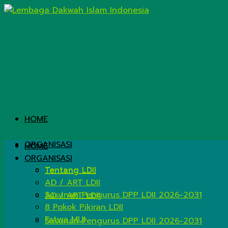
HOME
ORGANISASI
HOME
ORGANISASI
Tentang LDII
Tentang LDII
AD / ART LDII
Susunan Pengurus DPP LDII 2026-2031
AD / ART LDII
8 Pokok Pikiran LDII
Fatwa MUI
Susunan Pengurus DPP LDII 2026-2031