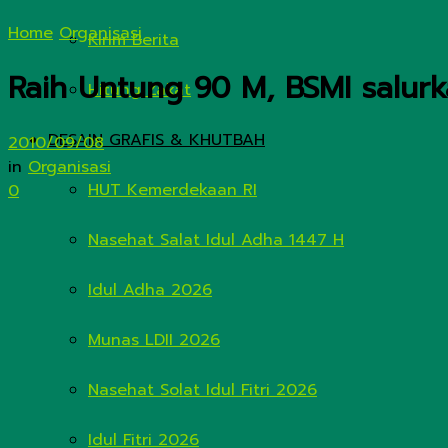
Home
Organisasi
Kirim Berita
Raih Untung 90 M, BSMI salurka
Hitung Zakat
DESAIN GRAFIS & KHUTBAH
2010/09/08
in
Organisasi
HUT Kemerdekaan RI
0
Nasehat Salat Idul Adha 1447 H
Idul Adha 2026
Munas LDII 2026
Nasehat Solat Idul Fitri 2026
Idul Fitri 2026