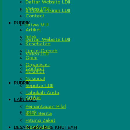
Daftar Website LDII
Video LDII
8 Pokok Pikiran LDII
Contact
RUBRIK
Fatwa MUI
Artikel
Iptek
Daftar Website LDII
Kesehatan
Lintas Daerah
Video LDII
Opini
Organisasi
Contact
Nasehat
Nasional
RUBRIK
Seputar LDII
Tahukah Anda
Artikel
LAIN LAIN
Pemantauan Hilal
Iptek
Kirim Berita
Hitung Zakat
Kesehatan
DESAIN GRAFIS & KHUTBAH