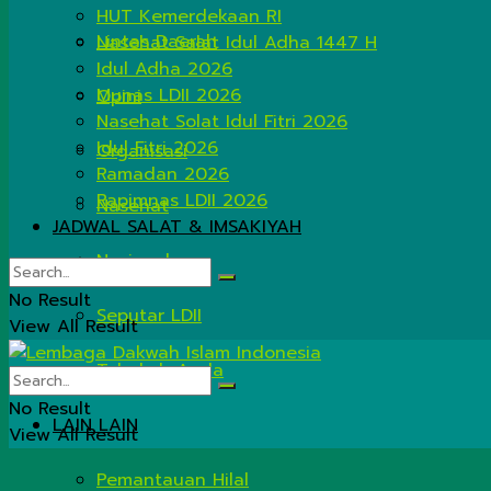
HUT Kemerdekaan RI
Lintas Daerah
Nasehat Salat Idul Adha 1447 H
Idul Adha 2026
Munas LDII 2026
Opini
Nasehat Solat Idul Fitri 2026
Idul Fitri 2026
Organisasi
Ramadan 2026
Rapimnas LDII 2026
Nasehat
JADWAL SALAT & IMSAKIYAH
Nasional
No Result
Seputar LDII
View All Result
Tahukah Anda
No Result
LAIN LAIN
View All Result
Pemantauan Hilal