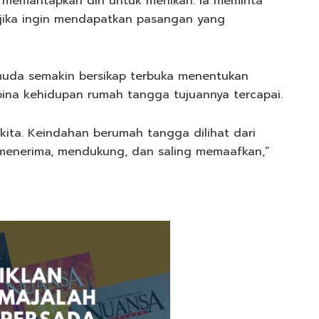
m memantapkan diri untuk menikah. Ia meminta
, jika ingin mendapatkan pasangan yang
i muda semakin bersikap terbuka menentukan
na kehidupan rumah tangga tujuannya tercapai.
kita. Keindahan berumah tangga dilihat dari
menerima, mendukung, dan saling memaafkan,”