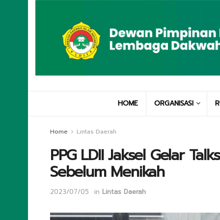
HOME
ORGANISASI
R
Home
Lintas Daerah
PPG LDII Jaksel Gelar Talk
Sebelum Menikah
2023/07/05
in
Lintas Daerah