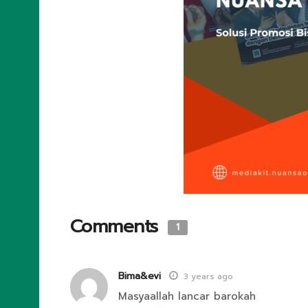
Comments
1
Bima&evi
3 years ago
Masyaallah lancar barokah