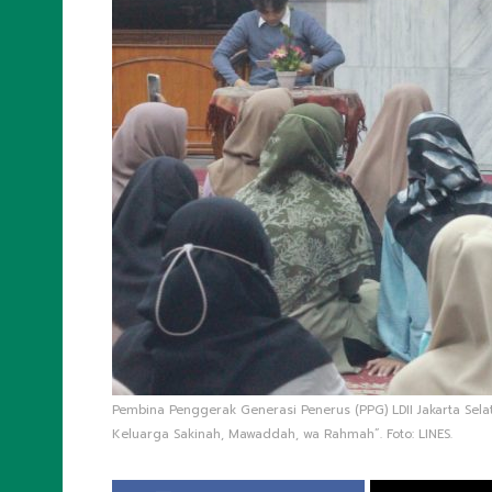
Pembina Penggerak Generasi Penerus (PPG) LDII Jakarta Se
Keluarga Sakinah, Mawaddah, wa Rahmah”. Foto: LINES.