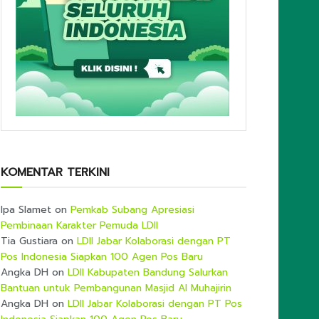
KOMENTAR TERKINI
Ipa Slamet
on
Pemkab Subang Apresiasi
Pembinaan Karakter Pemuda LDII
Tia Gustiara
on
LDII Jabar Kolaborasi dengan PT
Pos Indonesia Siapkan 100 Agen Pos Baru
Angka DH
on
LDII Kabupaten Bandung Salurkan
Bantuan untuk Pembangunan Masjid Al Muhajirin
Angka DH
on
LDII Jabar Kolaborasi dengan PT Pos