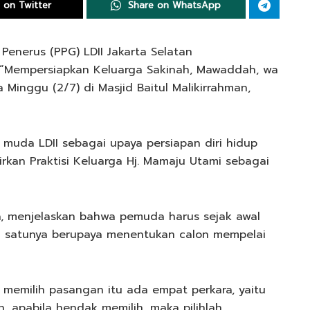
 on Twitter
Share on WhatsApp
enerus (PPG) LDII Jakarta Selatan
“Mempersiapkan Keluarga Sakinah, Mawaddah, wa
Minggu (2/7) di Masjid Baitul Malikirrahman,
 muda LDII sebagai upaya persiapan diri hidup
kan Praktisi Keluarga Hj. Mamaju Utami sebagai
a, menjelaskan bahwa pemuda harus sejak awal
h satunya berupaya menentukan calon mempelai
 memilih pasangan itu ada empat perkara, yaitu
, apabila hendak memilih, maka pilihlah