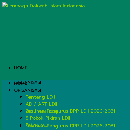
HOME
ORGANISASI
HOME
ORGANISASI
Tentang LDII
Tentang LDII
AD / ART LDII
Susunan Pengurus DPP LDII 2026-2031
AD / ART LDII
8 Pokok Pikiran LDII
Fatwa MUI
Susunan Pengurus DPP LDII 2026-2031