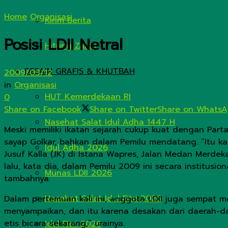
Home
Organisasi
Kirim Berita
Posisi LDII Netral
Hitung Zakat
DESAIN GRAFIS & KHUTBAH
2009/03/12
in
Organisasi
HUT Kemerdekaan RI
0
Share on Facebook
Share on Twitter
Share on Whats
Nasehat Salat Idul Adha 1447 H
Meski memiliki ikatan sejarah cukup kuat dengan Parta
sayap Golkar, bahkan dalam Pemilu mendatang.
“Itu k
Idul Adha 2026
Jusuf Kalla (JK) di Istana Wapres, Jalan Medan Merde
lalu, kata dia, dalam Pemilu 2009 ini secara institusi
Munas LDII 2026
tambahnya.
Nasehat Solat Idul Fitri 2026
Dalam pertemuan kali ini, anggota LDII juga sempat 
menyampaikan, dan itu karena desakan dari daerah-dae
etis bicara sekarang,” urainya.
Idul Fitri 2026