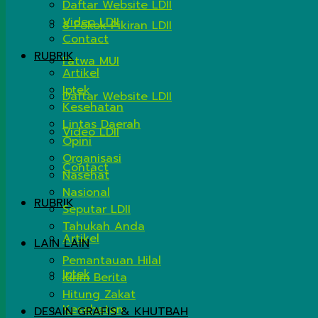
Daftar Website LDII
Video LDII
8 Pokok Pikiran LDII
Contact
RUBRIK
Fatwa MUI
Artikel
Iptek
Daftar Website LDII
Kesehatan
Lintas Daerah
Video LDII
Opini
Organisasi
Contact
Nasehat
Nasional
RUBRIK
Seputar LDII
Tahukah Anda
Artikel
LAIN LAIN
Pemantauan Hilal
Iptek
Kirim Berita
Hitung Zakat
Kesehatan
DESAIN GRAFIS & KHUTBAH