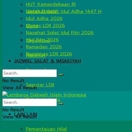
HUT Kemerdekaan RI
Lintas Daerah
Nasehat Salat Idul Adha 1447 H
Idul Adha 2026
Munas LDII 2026
Opini
Nasehat Solat Idul Fitri 2026
Idul Fitri 2026
Organisasi
Ramadan 2026
Rapimnas LDII 2026
Nasehat
JADWAL SALAT & IMSAKIYAH
Nasional
No Result
Seputar LDII
View All Result
Tahukah Anda
No Result
LAIN LAIN
View All Result
Pemantauan Hilal