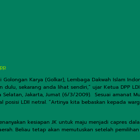
App
i Golongan Karya (Golkar), Lembaga Dakwah Islam Indone
an dulu, sekarang anda lihat sendiri,” ujar Ketua DPP L
ka Selatan, Jakarta, Jumat (6/3/2009). Sesuai amanat 
onal posisi LDII netral. “Artinya kita bebaskan kepada w
menanyakan kesiapan JK untuk maju menjadi capres dal
rah. Beliau tetap akan memutuskan setelah pemilihan l