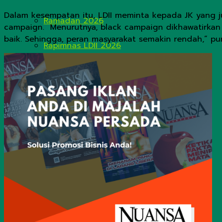
Dalam kesempatan itu, LDII meminta kepada JK yang 
Ramadan 2026
campaign. Menurutnya, black campaign dikhawatirkan 
baik. Sehingga, peran masyarakat semakin rendah,” pun
Rapimnas LDII 2026
JADWAL SALAT & IMSAKIYAH
No Result
View All Result