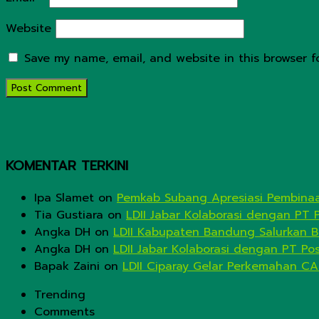
Website
Save my name, email, and website in this browser f
KOMENTAR TERKINI
Ipa Slamet
on
Pemkab Subang Apresiasi Pembinaa
Tia Gustiara
on
LDII Jabar Kolaborasi dengan PT 
Angka DH
on
LDII Kabupaten Bandung Salurkan B
Angka DH
on
LDII Jabar Kolaborasi dengan PT Po
Bapak Zaini
on
LDII Ciparay Gelar Perkemahan CA
Trending
Comments