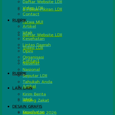
Daftar Website LDII
Video LDII
8 Pokok Pikiran LDII
Contact
RUBRIK
Fatwa MUI
Artikel
Iptek
Daftar Website LDII
Kesehatan
Lintas Daerah
Video LDII
Opini
Organisasi
Contact
Nasehat
Nasional
RUBRIK
Seputar LDII
Tahukah Anda
Artikel
LAIN LAIN
Kirim Berita
Iptek
Hitung Zakat
DESAIN GRAFIS
Kesehatan
Munas LDII 2026