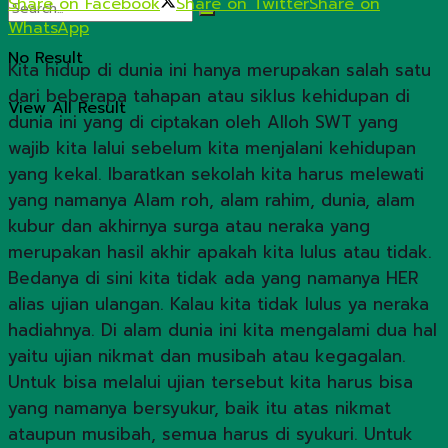
Share on Facebook
Share on Twitter
Share on
WhatsApp
No Result
Kita hidup di dunia ini hanya merupakan salah satu
dari beberapa tahapan atau siklus kehidupan di
View All Result
dunia ini yang di ciptakan oleh Alloh SWT yang
wajib kita lalui sebelum kita menjalani kehidupan
yang kekal. Ibaratkan sekolah kita harus melewati
yang namanya Alam roh, alam rahim, dunia, alam
kubur dan akhirnya surga atau neraka yang
merupakan hasil akhir apakah kita lulus atau tidak.
Bedanya di sini kita tidak ada yang namanya HER
alias ujian ulangan. Kalau kita tidak lulus ya neraka
hadiahnya. Di alam dunia ini kita mengalami dua hal
yaitu ujian nikmat dan musibah atau kegagalan.
Untuk bisa melalui ujian tersebut kita harus bisa
yang namanya bersyukur, baik itu atas nikmat
ataupun musibah, semua harus di syukuri. Untuk