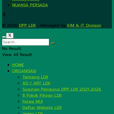
NUANSA PERSADA
© 2020
DPP LDII
- Managed by
KIM & IT Division
.
No Result
View All Result
HOME
ORGANISASI
Tentang LDII
AD / ART LDII
Susunan Pengurus DPP LDII 2021-2026
8 Pokok Pikiran LDII
Fatwa MUI
Daftar Website LDII
Video LDII