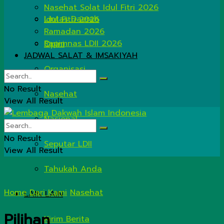
Nasehat Solat Idul Fitri 2026
Lintas Daerah
Idul Fitri 2026
Ramadan 2026
Rapimnas LDII 2026
Opini
JADWAL SALAT & IMSAKIYAH
Organisasi
No Result
Nasehat
View All Result
Nasional
No Result
Seputar LDII
View All Result
Tahukah Anda
Home
Dari Kami
Nasehat
LAIN LAIN
Pilihan
Kirim Berita