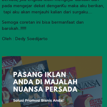
pada mengejar dekat denganKu maka aku berikan,
tapi aku akan menjauhi kalian dari surgaku…..
Semoga coretan ini bisa bermanfaat dan
barokah…!!!!!!
Oleh : Dedy Soedijarto