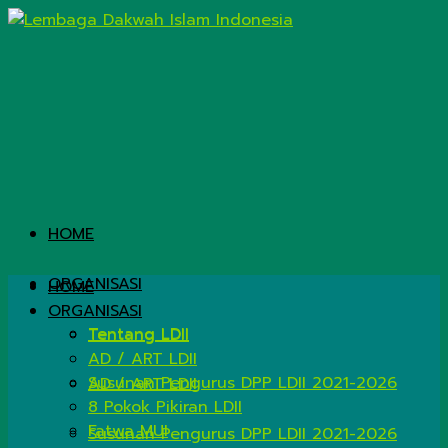
HOME
ORGANISASI
HOME
ORGANISASI
Tentang LDII
Tentang LDII
AD / ART LDII
Susunan Pengurus DPP LDII 2021-2026
AD / ART LDII
8 Pokok Pikiran LDII
Fatwa MUI
Susunan Pengurus DPP LDII 2021-2026