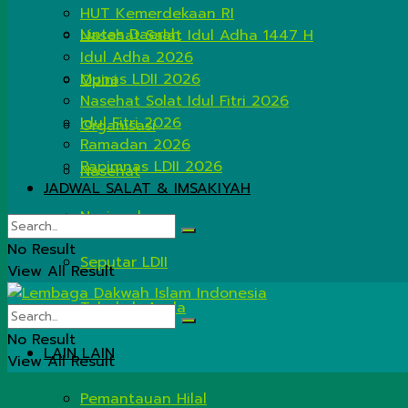
HUT Kemerdekaan RI
Lintas Daerah
Nasehat Salat Idul Adha 1447 H
Idul Adha 2026
Munas LDII 2026
Opini
Nasehat Solat Idul Fitri 2026
Idul Fitri 2026
Organisasi
Ramadan 2026
Rapimnas LDII 2026
Nasehat
JADWAL SALAT & IMSAKIYAH
Nasional
No Result
Seputar LDII
View All Result
Tahukah Anda
No Result
LAIN LAIN
View All Result
Pemantauan Hilal