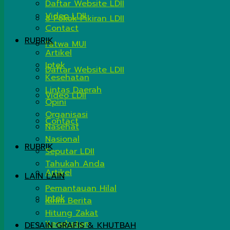
Daftar Website LDII
Video LDII
8 Pokok Pikiran LDII
Contact
RUBRIK
Fatwa MUI
Artikel
Iptek
Daftar Website LDII
Kesehatan
Lintas Daerah
Video LDII
Opini
Organisasi
Contact
Nasehat
Nasional
RUBRIK
Seputar LDII
Tahukah Anda
Artikel
LAIN LAIN
Pemantauan Hilal
Iptek
Kirim Berita
Hitung Zakat
Kesehatan
DESAIN GRAFIS & KHUTBAH