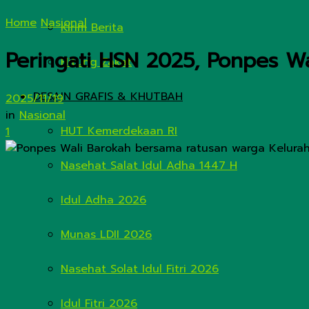
Home
Nasional
Kirim Berita
Peringati HSN 2025, Ponpes W
Hitung Zakat
DESAIN GRAFIS & KHUTBAH
2025/11/19
in
Nasional
HUT Kemerdekaan RI
1
Nasehat Salat Idul Adha 1447 H
Idul Adha 2026
Munas LDII 2026
Nasehat Solat Idul Fitri 2026
Idul Fitri 2026