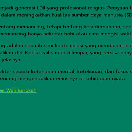
jadi generasi LDII yang profesional religius. Perayaan 
 dalam meningkatkan kualitas sumber daya manusia (SD
entang memancing, tetapi tentang kesederhanaan, spo
emancing hanya sekedar hobi atau cara mengisi wakt
 adalah sebuah seni kontemplasi yang mendalam, bah
ikan diri. Ketika kail sudah dilempar, yang tersisa ha
jelasnya.
kter seperti ketahanan mental, ketekunan, dan fokus se
seorang mengendalikan emosinya di kehidupan nyata.
es Wali Barokah