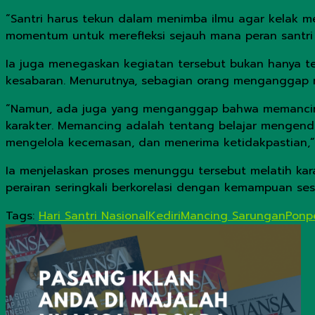
“Santri harus tekun dalam menimba ilmu agar kelak men
momentum untuk merefleksi sejauh mana peran santri
Ia juga menegaskan kegiatan tersebut bukan hanya t
kesabaran. Menurutnya, sebagian orang menganggap m
“Namun, ada juga yang menganggap bahwa memancing
karakter. Memancing adalah tentang belajar mengendal
mengelola kecemasan, dan menerima ketidakpastian,” 
Ia menjelaskan proses menunggu tersebut melatih kara
perairan seringkali berkorelasi dengan kemampuan se
Tags:
Hari Santri Nasional
Kediri
Mancing Sarungan
Ponp