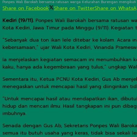
Ponpes Wali Barokah bersama ratusan warga Kelurahan Burengan mengikuti ke
Share on Facebook
Share on Twitter
Share on Whats
Kediri (19/11).
Ponpes Wali Barokah bersama ratusan wa
Kota Kediri, Jawa Timur pada Minggu (9/11). Kegiatan 
“Sebanyak dua ton ikan lele ditebar ke kolam. Acara i
kebersamaan,” ujar Wali Kota Kediri, Vinanda Prameswa
Ia menjelaskan kegiatan semacam ini menumbuhkan ke
kaku, hanya ada kegembiraan yang tulus,” ungkap Wali
Sementara itu, Ketua PCNU Kota Kediri, Gus Ab menjel
menegaskan untuk mencapai hasil yang diinginkan tid
“Untuk mencapai hasil atau mendapatkan ikan, dibutuh
hidup dan mencari ilmu. Hasil tangkapan ini pun diba
imbuhnya.
Senada dengan Gus Ab, Sekretaris Ponpes Wali Baro
semua itu butuh usaha yang keras, tidak bisa sekali l