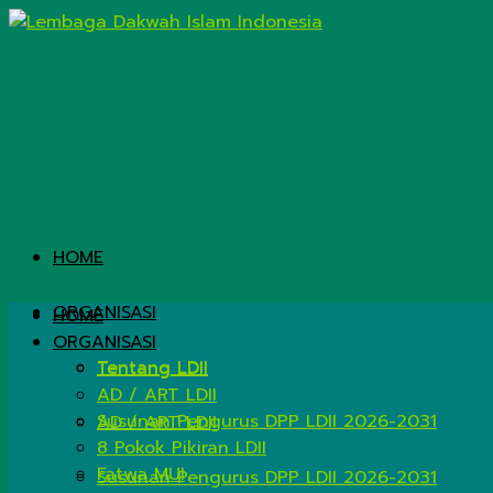
HOME
ORGANISASI
HOME
ORGANISASI
Tentang LDII
Tentang LDII
AD / ART LDII
Susunan Pengurus DPP LDII 2026-2031
AD / ART LDII
8 Pokok Pikiran LDII
Fatwa MUI
Susunan Pengurus DPP LDII 2026-2031