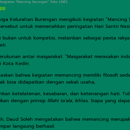
giatan "Mancing Sarungan". Foto: LINES.
App
rga Kelurahan Burengan mengikuti kegiatan “Mancing
tersebut untuk memeriahkan peringatan Hari Santri Nasi
ni bukan untuk kompetisi, melainkan sebagai pesta rakya
ti.
rukunan antar masyarakat. “Masyarakat merasakan inda
 Kota Kediri.
askan bahwa kegiatan memancing memiliki filosofi sede
ak bisa didapatkan dengan sekali usaha,
kan ketelatenan, kesabaran, dan ketenangan hati. Tida
gikan dengan prinsip
lillahi ta’ala
, ikhlas. Siapa yang dap
kah, Daud Soleh mengatakan bahwa memancing merupaka
empar langsung berhasil.