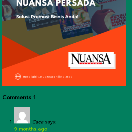
Comments
1
Caca
says:
9 months ago