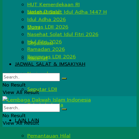
HUT Kemerdekaan RI
Lintas Daerah
Nasehat Salat Idul Adha 1447 H
Idul Adha 2026
Munas LDII 2026
Opini
Nasehat Solat Idul Fitri 2026
Idul Fitri 2026
Organisasi
Ramadan 2026
Rapimnas LDII 2026
Nasehat
JADWAL SALAT & IMSAKIYAH
Nasional
No Result
Seputar LDII
View All Result
Tahukah Anda
No Result
LAIN LAIN
View All Result
Pemantauan Hilal