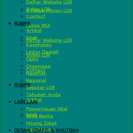
Daftar Website LDII
Video LDII
8 Pokok Pikiran LDII
Contact
RUBRIK
Fatwa MUI
Artikel
Iptek
Daftar Website LDII
Kesehatan
Lintas Daerah
Video LDII
Opini
Organisasi
Contact
Nasehat
Nasional
RUBRIK
Seputar LDII
Tahukah Anda
Artikel
LAIN LAIN
Pemantauan Hilal
Iptek
Kirim Berita
Hitung Zakat
Kesehatan
DESAIN GRAFIS & KHUTBAH