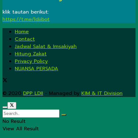
klik tautan berikut:
https://t.me/ldiibot
Home
Contact
Jadwal Salat & Imsakiyah
Hitung Zakat
Privacy Policy
NUANSA PERSADA
© 2020
DPP LDII
- Managed by
KIM & IT Division
.
No Result
View All Result