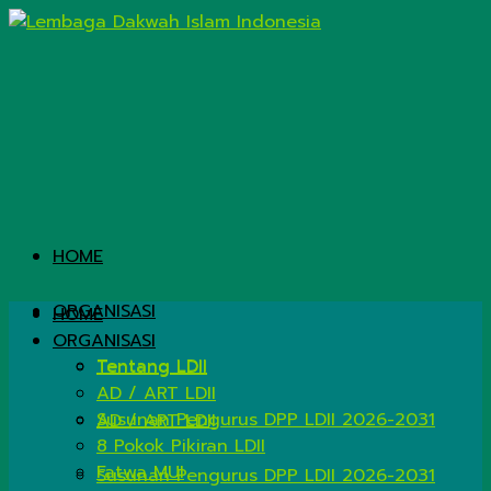
HOME
ORGANISASI
HOME
ORGANISASI
Tentang LDII
Tentang LDII
AD / ART LDII
Susunan Pengurus DPP LDII 2026-2031
AD / ART LDII
8 Pokok Pikiran LDII
Fatwa MUI
Susunan Pengurus DPP LDII 2026-2031