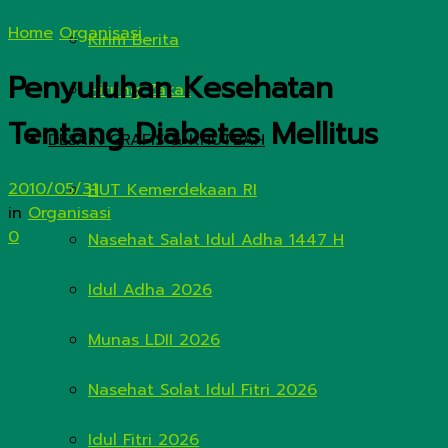
Home
Organisasi
Kirim Berita
Penyuluhan Kesehatan
Hitung Zakat
Tentang Diabetes Mellitus
DESAIN GRAFIS & KHUTBAH
2010/05/31
HUT Kemerdekaan RI
in
Organisasi
0
Nasehat Salat Idul Adha 1447 H
Idul Adha 2026
Munas LDII 2026
Nasehat Solat Idul Fitri 2026
Idul Fitri 2026