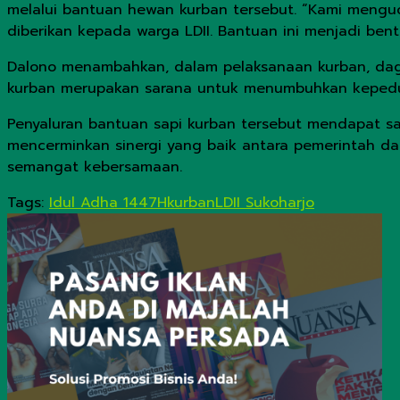
melalui bantuan hewan kurban tersebut. “Kami mengu
diberikan kepada warga LDII. Bantuan ini menjadi bent
Dalono menambahkan, dalam pelaksanaan kurban, dagin
kurban merupakan sarana untuk menumbuhkan kepedul
Penyaluran bantuan sapi kurban tersebut mendapat sam
mencerminkan sinergi yang baik antara pemerintah d
semangat kebersamaan.
Tags:
Idul Adha 1447H
kurban
LDII Sukoharjo