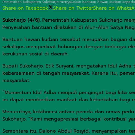
Pemerintah Kabupaten Sukoharjo menyalurkan bantuan hewan kurban kepada LDI
Share on Facebook
Share on Twitter
Share on Whats
Sukoharjo (4/6).
Pemerintah Kabupaten Sukoharjo menya
Penyerahan bantuan dilakukan di Alun-Alun Satya Nega
Bantuan hewan kurban tersebut merupakan bagian dar
sekaligus memperkuat hubungan dengan berbagai ele
kerukunan sosial di daerah.
Bupati Sukoharjo, Etik Suryani, mengatakan Idul Adha
kebersamaan di tengah masyarakat. Karena itu, peme
masyarakat.
“Momentum Idul Adha menjadi pengingat bagi kita se
ini dapat memberikan manfaat dan keberkahan bagi ma
Menurutnya, kolaborasi antara pemda dan ormas per
Sukoharjo. “Kami mengapresiasi berbagai kontribusi y
Sementara itu, Dalono Abdul Rosyid, menyampaikan te