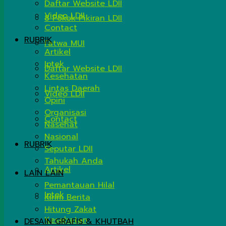
Daftar Website LDII
Video LDII
8 Pokok Pikiran LDII
Contact
RUBRIK
Fatwa MUI
Artikel
Iptek
Daftar Website LDII
Kesehatan
Lintas Daerah
Video LDII
Opini
Organisasi
Contact
Nasehat
Nasional
RUBRIK
Seputar LDII
Tahukah Anda
Artikel
LAIN LAIN
Pemantauan Hilal
Iptek
Kirim Berita
Hitung Zakat
Kesehatan
DESAIN GRAFIS & KHUTBAH