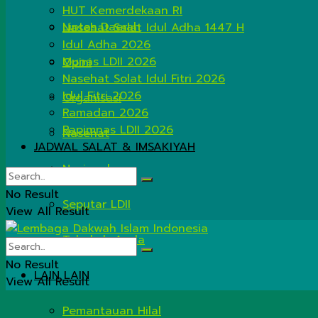
HUT Kemerdekaan RI
Lintas Daerah
Nasehat Salat Idul Adha 1447 H
Idul Adha 2026
Munas LDII 2026
Opini
Nasehat Solat Idul Fitri 2026
Idul Fitri 2026
Organisasi
Ramadan 2026
Rapimnas LDII 2026
Nasehat
JADWAL SALAT & IMSAKIYAH
Nasional
No Result
Seputar LDII
View All Result
Tahukah Anda
No Result
LAIN LAIN
View All Result
Pemantauan Hilal