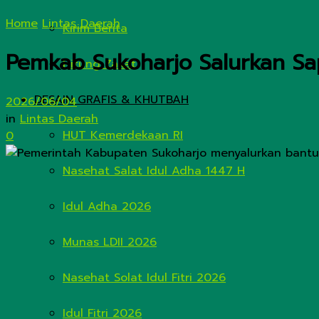
Home
Lintas Daerah
Kirim Berita
Pemkab Sukoharjo Salurkan Sa
Hitung Zakat
DESAIN GRAFIS & KHUTBAH
2026/06/04
in
Lintas Daerah
HUT Kemerdekaan RI
0
Nasehat Salat Idul Adha 1447 H
Idul Adha 2026
Munas LDII 2026
Nasehat Solat Idul Fitri 2026
Idul Fitri 2026