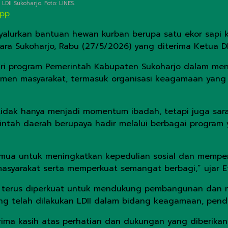
I Sukoharjo. Foto: LINES.
App
lurkan bantuan hewan kurban berupa satu ekor sapi ke
ra Sukoharjo, Rabu (27/5/2026) yang diterima Ketua DP
i program Pemerintah Kabupaten Sukoharjo dalam meny
men masyarakat, termasuk organisasi keagamaan yang
 tidak hanya menjadi momentum ibadah, tetapi juga sara
rintah daerah berupaya hadir melalui berbagai progr
mua untuk meningkatkan kepedulian sosial dan mempere
syarakat serta memperkuat semangat berbagi,” ujar Eti
lu terus diperkuat untuk mendukung pembangunan dan 
ang telah dilakukan LDII dalam bidang keagamaan, pendi
rima kasih atas perhatian dan dukungan yang diberika