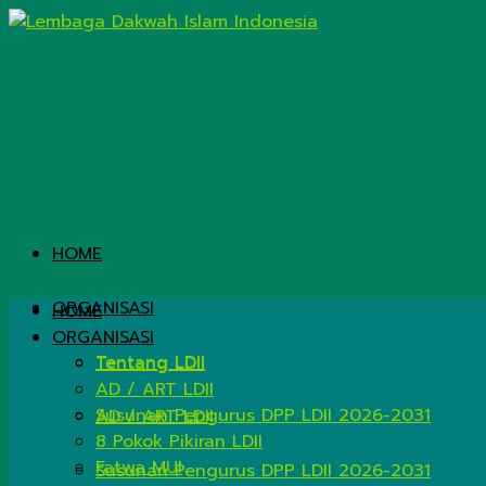
HOME
ORGANISASI
HOME
ORGANISASI
Tentang LDII
Tentang LDII
AD / ART LDII
Susunan Pengurus DPP LDII 2026-2031
AD / ART LDII
8 Pokok Pikiran LDII
Fatwa MUI
Susunan Pengurus DPP LDII 2026-2031