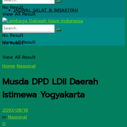
No Result
JADWAL SALAT & IMSAKIYAH
View All Result
No Result
View All Result
No Result
View All Result
Home
Nasional
Musda DPD LDII Daerah
Istimewa Yogyakarta
2010/08/18
in
Nasional
0