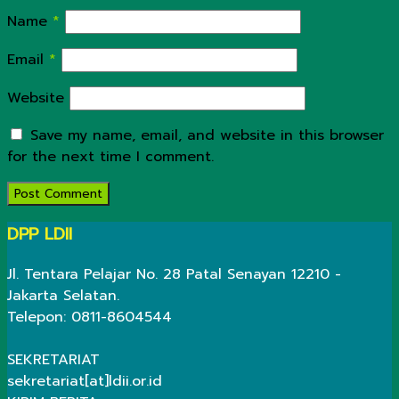
Name
*
Email
*
Website
Save my name, email, and website in this browser
for the next time I comment.
DPP LDII
Jl. Tentara Pelajar No. 28 Patal Senayan 12210 -
Jakarta Selatan.
Telepon: 0811-8604544
SEKRETARIAT
sekretariat[at]ldii.or.id