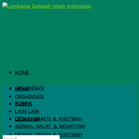
HOME
ORGANISASI
HOME
ORGANISASI
RUBRIK
RUBRIK
LAIN LAIN
DESAIN GRAFIS & KHUTBAH
LAIN LAIN
JADWAL SALAT & IMSAKIYAH
DESAIN GRAFIS & KHUTBAH