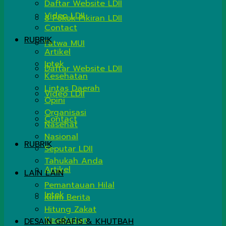
Daftar Website LDII
Video LDII
8 Pokok Pikiran LDII
Contact
RUBRIK
Fatwa MUI
Artikel
Iptek
Daftar Website LDII
Kesehatan
Lintas Daerah
Video LDII
Opini
Organisasi
Contact
Nasehat
Nasional
RUBRIK
Seputar LDII
Tahukah Anda
Artikel
LAIN LAIN
Pemantauan Hilal
Iptek
Kirim Berita
Hitung Zakat
Kesehatan
DESAIN GRAFIS & KHUTBAH