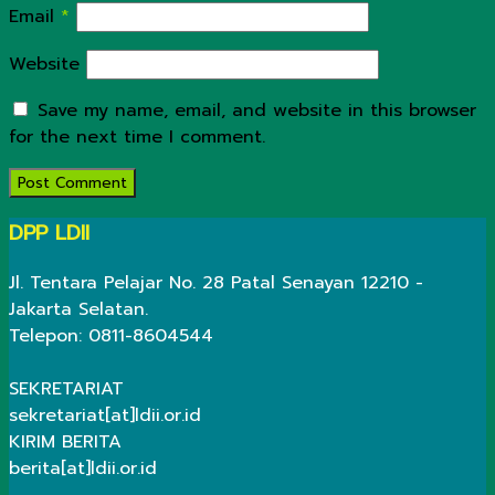
Email
*
Website
Save my name, email, and website in this browser
for the next time I comment.
DPP LDII
Jl. Tentara Pelajar No. 28 Patal Senayan 12210 -
Jakarta Selatan.
Telepon: 0811-8604544
SEKRETARIAT
sekretariat[at]ldii.or.id
KIRIM BERITA
berita[at]ldii.or.id