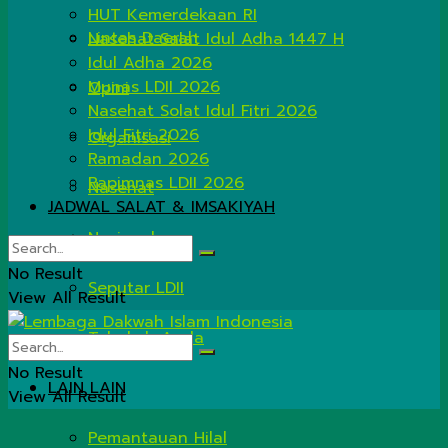
HUT Kemerdekaan RI
Lintas Daerah
Nasehat Salat Idul Adha 1447 H
Idul Adha 2026
Munas LDII 2026
Opini
Nasehat Solat Idul Fitri 2026
Idul Fitri 2026
Organisasi
Ramadan 2026
Rapimnas LDII 2026
Nasehat
JADWAL SALAT & IMSAKIYAH
Nasional
No Result
Seputar LDII
View All Result
Tahukah Anda
No Result
LAIN LAIN
View All Result
Pemantauan Hilal