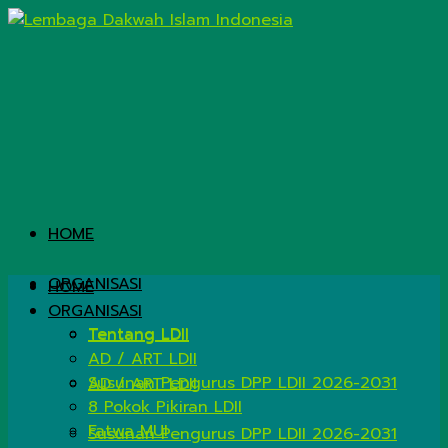
HOME
ORGANISASI
HOME
ORGANISASI
Tentang LDII
Tentang LDII
AD / ART LDII
Susunan Pengurus DPP LDII 2026-2031
AD / ART LDII
8 Pokok Pikiran LDII
Fatwa MUI
Susunan Pengurus DPP LDII 2026-2031