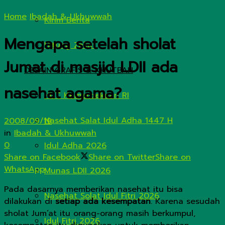
Home
Ibadah & Ukhuwwah
Kirim Berita
Mengapa setelah sholat
Hitung Zakat
Jumat di masjid LDII ada
DESAIN GRAFIS & KHUTBAH
nasehat agama?
HUT Kemerdekaan RI
Nasehat Salat Idul Adha 1447 H
2008/09/19
in
Ibadah & Ukhuwwah
0
Idul Adha 2026
Share on Facebook
Share on Twitter
Share on
WhatsApp
Munas LDII 2026
Pada dasarnya memberikan nasehat itu bisa
Nasehat Solat Idul Fitri 2026
dilakukan di
setiap ada kesempatan
. Karena sesudah
sholat Jum’at itu orang-orang masih berkumpul,
Idul Fitri 2026