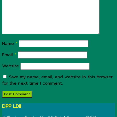
Name
*
Email
*
Website
Save my name, email, and website in this browser
for the next time I comment.
DPP LDII