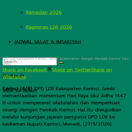
Ramadan 2026
Rapimnas LDII 2026
JADWAL SALAT & IMSAKIYAH
DPD LDII Kabupaten Kerinci, Jambi silaturrahim dengan Pemkab Kerinci. Foto:
LINES.
Share on Facebook
Share on Twitter
Share on
No Result
WhatsApp
Kerinci (4/6).
DPD LDII Kabupaten Kerinci, Jambi
View All Result
memanfaatkan momentum Hari Raya Idul Adha 1447
H untuk mempererat silaturahim dan memperkuat
sinergi dengan Pemkab Kerinci. Hal itu diwujudkan
melalui kunjungan jajaran pengurus DPD LDII ke
kediaman Bupati Kerinci, Monadi, (27/5/2026).