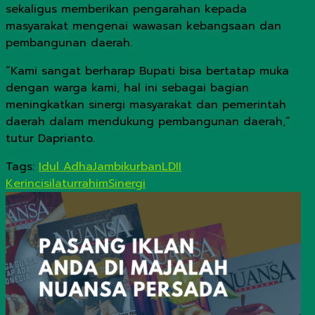
sekaligus memberikan pengarahan kepada
masyarakat mengenai wawasan kebangsaan dan
pembangunan daerah.
“Kami sangat berharap Bupati bisa bertatap muka
dengan warga kami, hal ini sebagai bagian
meningkatkan sinergi masyarakat dan pemerintah
daerah dalam mendukung pembangunan daerah,”
tutur Daprianto.
Tags:
Idul Adha
Jambi
kurban
LDII
Kerinci
silaturrahim
Sinergi