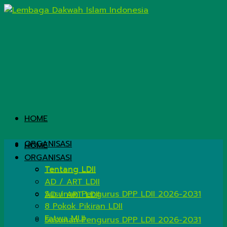
HOME
ORGANISASI
HOME
ORGANISASI
Tentang LDII
Tentang LDII
AD / ART LDII
Susunan Pengurus DPP LDII 2026-2031
AD / ART LDII
8 Pokok Pikiran LDII
Fatwa MUI
Susunan Pengurus DPP LDII 2026-2031