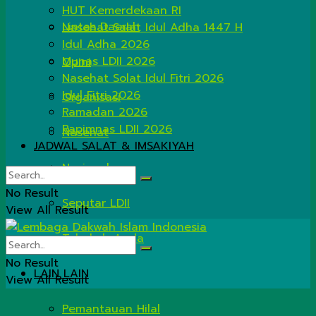
HUT Kemerdekaan RI
Lintas Daerah
Nasehat Salat Idul Adha 1447 H
Idul Adha 2026
Munas LDII 2026
Opini
Nasehat Solat Idul Fitri 2026
Idul Fitri 2026
Organisasi
Ramadan 2026
Rapimnas LDII 2026
Nasehat
JADWAL SALAT & IMSAKIYAH
Nasional
No Result
Seputar LDII
View All Result
Tahukah Anda
No Result
LAIN LAIN
View All Result
Pemantauan Hilal