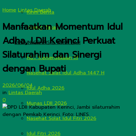
Home
Lintas Daerah
Kirim Berita
Manfaatkan Momentum Idul
Hitung Zakat
Adha, LDII Kerinci Perkuat
DESAIN GRAFIS & KHUTBAH
Silaturahim dan Sinergi
HUT Kemerdekaan RI
dengan Bupati
Nasehat Salat Idul Adha 1447 H
2026/06/04
Idul Adha 2026
in
Lintas Daerah
0
Munas LDII 2026
Nasehat Solat Idul Fitri 2026
Idul Fitri 2026