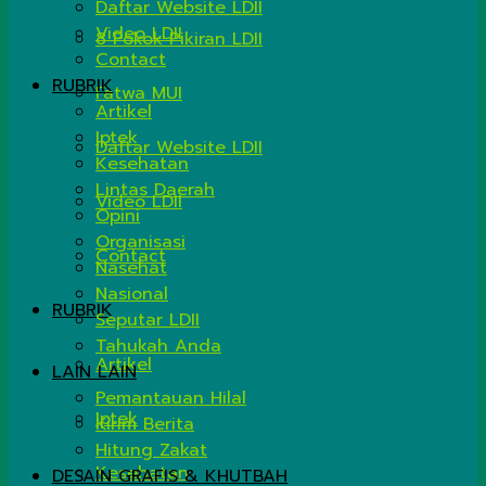
Daftar Website LDII
Video LDII
8 Pokok Pikiran LDII
Contact
RUBRIK
Fatwa MUI
Artikel
Iptek
Daftar Website LDII
Kesehatan
Lintas Daerah
Video LDII
Opini
Organisasi
Contact
Nasehat
Nasional
RUBRIK
Seputar LDII
Tahukah Anda
Artikel
LAIN LAIN
Pemantauan Hilal
Iptek
Kirim Berita
Hitung Zakat
Kesehatan
DESAIN GRAFIS & KHUTBAH