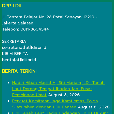
DPP LDII
Jl. Tentara Pelajar No. 28 Patal Senayan 12210 -
Jakarta Selatan.
Telepon: 0811-8604544
SEKRETARIAT
sekretariat[at]ldii.or.id
KIRIM BERITA
berita[at]ldii.or.id
BERITA TERKINI
Hadiri Hibah Masjid Hj. Siti Mariam, LDII Tanah
Laut Dorong Tempat Ibadah Jadi Pusat
Pembinaan Umat
August 8, 2026
Perkuat Kemitraan Jaga Kamtibmas, Polda
Silaturahim dengan LDII Banten
August 8, 2026
LDII Tanah Laut Hadiri Undangan FKUB, Dukung