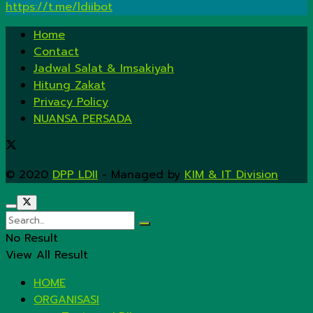
https://t.me/ldiibot
Home
Contact
Jadwal Salat & Imsakiyah
Hitung Zakat
Privacy Policy
NUANSA PERSADA
© 2020
DPP LDII
- Managed by
KIM & IT Division
.
No Result
View All Result
HOME
ORGANISASI