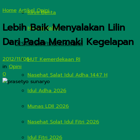
Home
Artikel
Opini
Kirim Berita
Lebih Baik Menyalakan Lilin
Hitung Zakat
Dari Pada Memaki Kegelapan
DESAIN GRAFIS & KHUTBAH
2012/11/06
HUT Kemerdekaan RI
in
Opini
0
Nasehat Salat Idul Adha 1447 H
Idul Adha 2026
Munas LDII 2026
Nasehat Solat Idul Fitri 2026
Idul Fitri 2026