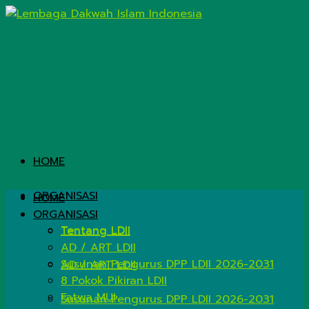
HOME
ORGANISASI
HOME
ORGANISASI
Tentang LDII
Tentang LDII
AD / ART LDII
Susunan Pengurus DPP LDII 2026-2031
AD / ART LDII
8 Pokok Pikiran LDII
Fatwa MUI
Susunan Pengurus DPP LDII 2026-2031