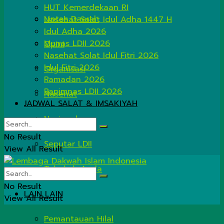
HUT Kemerdekaan RI
Lintas Daerah
Nasehat Salat Idul Adha 1447 H
Idul Adha 2026
Munas LDII 2026
Opini
Nasehat Solat Idul Fitri 2026
Idul Fitri 2026
Organisasi
Ramadan 2026
Rapimnas LDII 2026
Nasehat
JADWAL SALAT & IMSAKIYAH
Nasional
No Result
Seputar LDII
View All Result
Tahukah Anda
No Result
LAIN LAIN
View All Result
Pemantauan Hilal