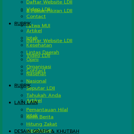
Daftar Website LDII
Video LDII
8 Pokok Pikiran LDII
Contact
RUBRIK
Fatwa MUI
Artikel
Iptek
Daftar Website LDII
Kesehatan
Lintas Daerah
Video LDII
Opini
Organisasi
Contact
Nasehat
Nasional
RUBRIK
Seputar LDII
Tahukah Anda
Artikel
LAIN LAIN
Pemantauan Hilal
Iptek
Kirim Berita
Hitung Zakat
Kesehatan
DESAIN GRAFIS & KHUTBAH