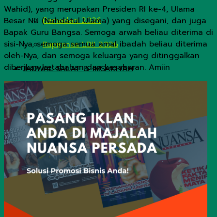
Wahid), yang merupakan Presiden RI ke-4, Ulama
Ramadan 2026
Besar NU (Nahdatul Ulama) yang disegani, dan juga
Bapak Guru Bangsa. Semoga arwah beliau diterima di
sisi-Nya, semoga semua amal ibadah beliau diterima
Rapimnas LDII 2026
oleh-Nya, dan semoga keluarga yang ditinggalkan
diberikan ketabahan dan kesabaran. Amiin
JADWAL SALAT & IMSAKIYAH
No Result
View All Result