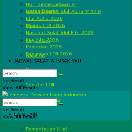
HUT Kemerdekaan RI
Lintas Daerah
Nasehat Salat Idul Adha 1447 H
Idul Adha 2026
Munas LDII 2026
Opini
Nasehat Solat Idul Fitri 2026
Idul Fitri 2026
Organisasi
Ramadan 2026
Rapimnas LDII 2026
Nasehat
JADWAL SALAT & IMSAKIYAH
Nasional
No Result
Seputar LDII
View All Result
Tahukah Anda
No Result
LAIN LAIN
View All Result
Pemantauan Hilal