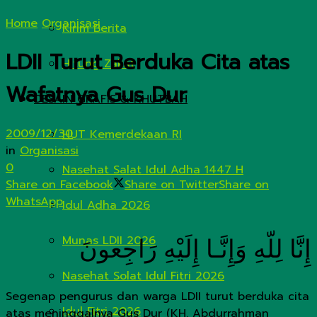
Home
Organisasi
Kirim Berita
LDII Turut Berduka Cita atas
Hitung Zakat
Wafatnya Gus Dur
DESAIN GRAFIS & KHUTBAH
2009/12/30
HUT Kemerdekaan RI
in
Organisasi
0
Nasehat Salat Idul Adha 1447 H
Share on Facebook
Share on Twitter
Share on
WhatsApp
Idul Adha 2026
Munas LDII 2026
إِنَّا لِلّهِ وَإِنَّـا إِلَيْهِ رَاجِعونَ
Nasehat Solat Idul Fitri 2026
Segenap pengurus dan warga LDII turut berduka cita
Idul Fitri 2026
atas meninggalnya Gus Dur (KH. Abdurrahman