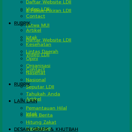
Daftar Website LDII
Video LDII
8 Pokok Pikiran LDII
Contact
RUBRIK
Fatwa MUI
Artikel
Iptek
Daftar Website LDII
Kesehatan
Lintas Daerah
Video LDII
Opini
Organisasi
Contact
Nasehat
Nasional
RUBRIK
Seputar LDII
Tahukah Anda
Artikel
LAIN LAIN
Pemantauan Hilal
Iptek
Kirim Berita
Hitung Zakat
Kesehatan
DESAIN GRAFIS & KHUTBAH