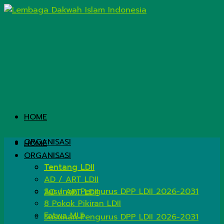
HOME
ORGANISASI
HOME
ORGANISASI
Tentang LDII
Tentang LDII
AD / ART LDII
Susunan Pengurus DPP LDII 2026-2031
AD / ART LDII
8 Pokok Pikiran LDII
Fatwa MUI
Susunan Pengurus DPP LDII 2026-2031