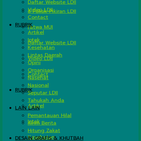
Daftar Website LDII
Video LDII
8 Pokok Pikiran LDII
Contact
RUBRIK
Fatwa MUI
Artikel
Iptek
Daftar Website LDII
Kesehatan
Lintas Daerah
Video LDII
Opini
Organisasi
Contact
Nasehat
Nasional
RUBRIK
Seputar LDII
Tahukah Anda
Artikel
LAIN LAIN
Pemantauan Hilal
Iptek
Kirim Berita
Hitung Zakat
Kesehatan
DESAIN GRAFIS & KHUTBAH