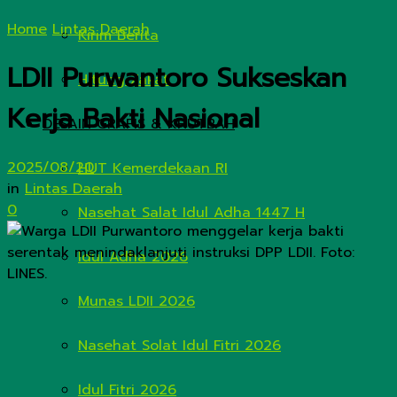
Home
Lintas Daerah
Kirim Berita
LDII Purwantoro Sukseskan
Hitung Zakat
Kerja Bakti Nasional
DESAIN GRAFIS & KHUTBAH
2025/08/20
HUT Kemerdekaan RI
in
Lintas Daerah
0
Nasehat Salat Idul Adha 1447 H
Idul Adha 2026
Munas LDII 2026
Nasehat Solat Idul Fitri 2026
Idul Fitri 2026