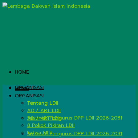
HOME
ORGANISASI
HOME
ORGANISASI
Tentang LDII
Tentang LDII
AD / ART LDII
Susunan Pengurus DPP LDII 2026-2031
AD / ART LDII
8 Pokok Pikiran LDII
Fatwa MUI
Susunan Pengurus DPP LDII 2026-2031