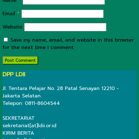
Name
*
Email
*
Website
Save my name, email, and website in this browser
for the next time I comment.
DPP LDII
Jl. Tentara Pelajar No. 28 Patal Senayan 12210 -
Jakarta Selatan.
Telepon: 0811-8604544
SEKRETARIAT
sekretariat[at]ldii.or.id
KIRIM BERITA