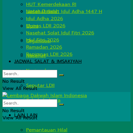
HUT Kemerdekaan RI
Lintas Daerah
Nasehat Salat Idul Adha 1447 H
Idul Adha 2026
Munas LDII 2026
Opini
Nasehat Solat Idul Fitri 2026
Idul Fitri 2026
Organisasi
Ramadan 2026
Rapimnas LDII 2026
Nasehat
JADWAL SALAT & IMSAKIYAH
Nasional
No Result
Seputar LDII
View All Result
Tahukah Anda
No Result
LAIN LAIN
View All Result
Pemantauan Hilal