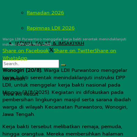
Ramadan 2026
Rapimnas LDII 2026
Warga LDII Purwantoro menggelar kerja bakti serentak menindaklanjuti
JADWAL SALAT & IMSAKIYAH
instruksi DPP LDII. Foto: LINES.
Share on Facebook
Share on Twitter
Share on
WhatsApp
Wonogiri (20/8).
Warga LDII Purwantoro menggelar
kerja bakti serentak menindaklanjuti instruksi DPP
No Result
LDII, untuk menggelar kerja bakti nasional pada
Minggu (3/8/2025). Kegiatan ini difokuskan pada
View All Result
pembersihan lingkungan masjid serta sarana ibadah
warga di wilayah Kecamatan Purwantoro, Wonogiri,
Jawa Tengah.
Kerja bakti tersebut melibatkan remaja, pemuda,
hingga orangtua. Mereka membersihkan halaman