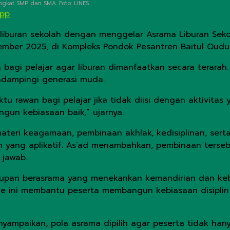
gkat SMP dan SMA. Foto: LINES.
App
iburan sekolah dengan menggelar Asrama Liburan Sekola
ember 2025, di Kompleks Pondok Pesantren Baitul Qudu
bagi pelajar agar liburan dimanfaatkan secara terara
endampingi generasi muda.
ktu rawan bagi pelajar jika tidak diisi dengan aktivitas
gun kebiasaan baik,” ujarnya.
eri keagamaan, pembinaan akhlak, kedisiplinan, serta
yang aplikatif. As’ad menambahkan, pembinaan terseb
 jawab.
idupan berasrama yang menekankan kemandirian dan kebe
ode ini membantu peserta membangun kebiasaan disiplin
mpaikan, pola asrama dipilih agar peserta tidak hany