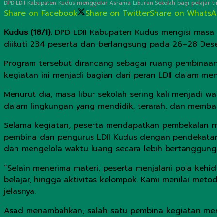
DPD LDII Kabupaten Kudus menggelar Asrama Liburan Sekolah bagi pelajar tin
Share on Facebook
Share on Twitter
Share on Whats
Kudus (18/1).
DPD LDII Kabupaten Kudus mengisi masa l
diikuti 234 peserta dan berlangsung pada 26–28 Des
Program tersebut dirancang sebagai ruang pembinaan 
kegiatan ini menjadi bagian dari peran LDII dalam m
Menurut dia, masa libur sekolah sering kali menjadi wa
dalam lingkungan yang mendidik, terarah, dan memban
Selama kegiatan, peserta mendapatkan pembekalan mat
pembina dan pengurus LDII Kudus dengan pendekatan 
dan mengelola waktu luang secara lebih bertanggung
“Selain menerima materi, peserta menjalani pola keh
belajar, hingga aktivitas kelompok. Kami menilai met
jelasnya.
Asad menambahkan, salah satu pembina kegiatan menya