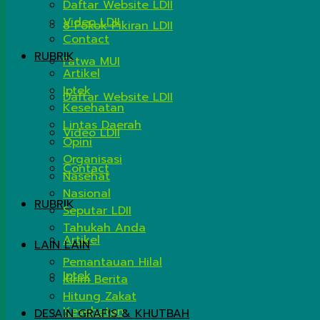
Daftar Website LDII
Video LDII
8 Pokok Pikiran LDII
Contact
RUBRIK
Fatwa MUI
Artikel
Iptek
Daftar Website LDII
Kesehatan
Lintas Daerah
Video LDII
Opini
Organisasi
Contact
Nasehat
Nasional
RUBRIK
Seputar LDII
Tahukah Anda
Artikel
LAIN LAIN
Pemantauan Hilal
Iptek
Kirim Berita
Hitung Zakat
Kesehatan
DESAIN GRAFIS & KHUTBAH