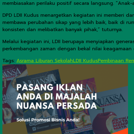
membiasakan perilaku positif secara langsung. “Anak
DPD LDII Kudus menargetkan kegiatan ini memberi dam
membawa perubahan sikap yang lebih baik, baik di rum
konsisten dan melibatkan banyak pihak,” tuturnya.
Melalui kegiatan ini, LDII berupaya menyiapkan gene
perkembangan zaman dengan bekal nilai keagamaan d
Tags:
Asrama Liburan Sekolah
LDII Kudus
Pembinaan Re