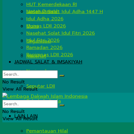
HUT Kemerdekaan RI
Lintas Daerah
Nasehat Salat Idul Adha 1447 H
Idul Adha 2026
Munas LDII 2026
Opini
Nasehat Solat Idul Fitri 2026
Idul Fitri 2026
Organisasi
Ramadan 2026
Rapimnas LDII 2026
Nasehat
JADWAL SALAT & IMSAKIYAH
Nasional
No Result
Seputar LDII
View All Result
Tahukah Anda
No Result
LAIN LAIN
View All Result
Pemantauan Hilal