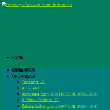
HOME
ORGANISASI
HOME
ORGANISASI
Tentang LDII
Tentang LDII
AD / ART LDII
Susunan Pengurus DPP LDII 2026-2031
AD / ART LDII
8 Pokok Pikiran LDII
Fatwa MUI
Susunan Pengurus DPP LDII 2026-2031