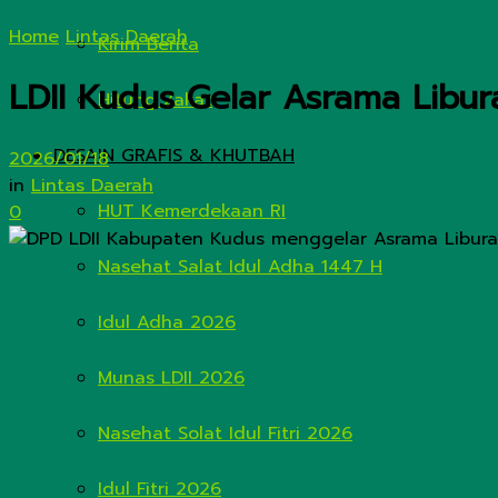
Home
Lintas Daerah
Kirim Berita
LDII Kudus Gelar Asrama Libur
Hitung Zakat
DESAIN GRAFIS & KHUTBAH
2026/01/18
in
Lintas Daerah
HUT Kemerdekaan RI
0
Nasehat Salat Idul Adha 1447 H
Idul Adha 2026
Munas LDII 2026
Nasehat Solat Idul Fitri 2026
Idul Fitri 2026