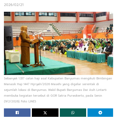
2026/02/21
Sebanyak 1.337 calon haji asal Kabupaten Banyumas mengikuti Bimbingan
Manasik Haji 1447 Hijriyah/2026 Masehi yang digelar serentak di
sejumlah lokasi di Banyumas. Wakil Bupati Banyumas Dwi Asih Lintarti
membuka kegiatan tersebut di GOR Satria Purwokerto, pada Senin
(9/2/2026). Foto: LINES