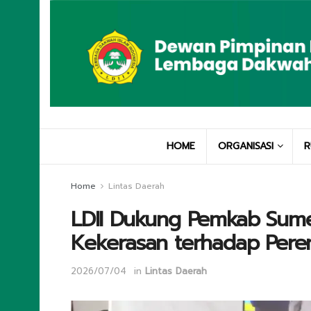
HOME
ORGANISASI
R
Home
Lintas Daerah
LDII Dukung Pemkab Sum
Kekerasan terhadap Per
2026/07/04
in
Lintas Daerah