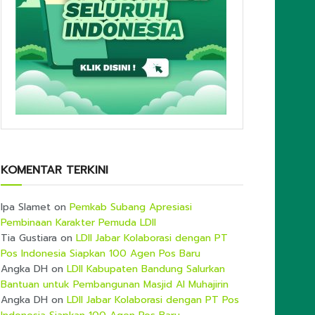
KOMENTAR TERKINI
Ipa Slamet
on
Pemkab Subang Apresiasi
Pembinaan Karakter Pemuda LDII
Tia Gustiara
on
LDII Jabar Kolaborasi dengan PT
Pos Indonesia Siapkan 100 Agen Pos Baru
Angka DH
on
LDII Kabupaten Bandung Salurkan
Bantuan untuk Pembangunan Masjid Al Muhajirin
Angka DH
on
LDII Jabar Kolaborasi dengan PT Pos