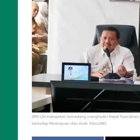
DPD LDII Kabupaten Sumedang menghadiri Rapat Koordinasi
terhadap Perempuan dan Anak. Foto:LINES