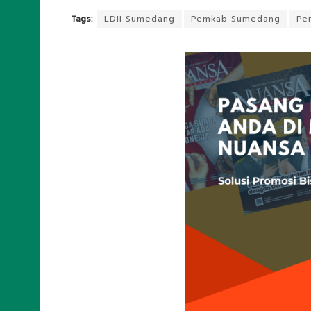
Tags:
LDII Sumedang
Pemkab Sumedang
Pe