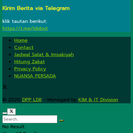
Kirim Berita via Telegram
klik tautan berikut:
https://t.me/ldiibot
Home
Contact
Jadwal Salat & Imsakiyah
Hitung Zakat
Privacy Policy
NUANSA PERSADA
© 2020
DPP LDII
- Managed by
KIM & IT Division
.
No Result