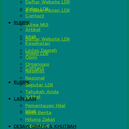
Daftar Website LDII
Video LDII
8 Pokok Pikiran LDII
Contact
RUBRIK
Fatwa MUI
Artikel
Iptek
Daftar Website LDII
Kesehatan
Lintas Daerah
Video LDII
Opini
Organisasi
Contact
Nasehat
Nasional
RUBRIK
Seputar LDII
Tahukah Anda
Artikel
LAIN LAIN
Pemantauan Hilal
Iptek
Kirim Berita
Hitung Zakat
Kesehatan
DESAIN GRAFIS & KHUTBAH