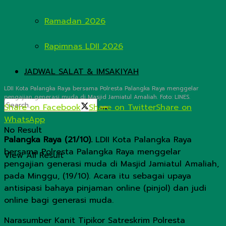
Ramadan 2026
Rapimnas LDII 2026
JADWAL SALAT & IMSAKIYAH
LDII Kota Palangka Raya bersama Polresta Palangka Raya menggelar
pengajian generasi muda di Masjid Jamiatul Amaliah. Foto: LINES.
Share on Facebook
Share on Twitter
Share on
WhatsApp
No Result
Palangka Raya (21/10).
LDII Kota Palangka Raya
bersama Polresta Palangka Raya menggelar
View All Result
pengajian generasi muda di Masjid Jamiatul Amaliah,
pada Minggu, (19/10). Acara itu sebagai upaya
antisipasi bahaya pinjaman online (pinjol) dan judi
online bagi generasi muda.
Narasumber Kanit Tipikor Satreskrim Polresta