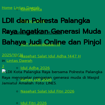
Home
Lintas Daerah
Kirim Berita
LDII dan Polresta Palangka
Hitung Zakat
Raya Ingatkan Generasi Muda
DESAIN GRAFIS & KHUTBAH
Bahaya Judi Online dan Pinjol
HUT Kemerdekaan RI
2025/10/21
Nasehat Salat Idul Adha 1447 H
in
Lintas Daerah
2
Idul Adha 2026
Munas LDII 2026
Nasehat Solat Idul Fitri 2026
Idul Fitri 2026