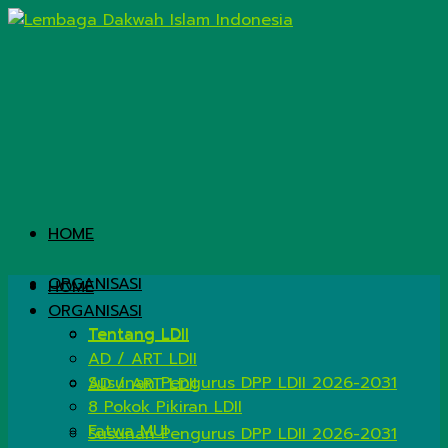
HOME
ORGANISASI
HOME
ORGANISASI
Tentang LDII
Tentang LDII
AD / ART LDII
Susunan Pengurus DPP LDII 2026-2031
AD / ART LDII
8 Pokok Pikiran LDII
Fatwa MUI
Susunan Pengurus DPP LDII 2026-2031