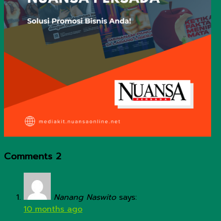
Comments
2
Nanang Naswito
says:
10 months ago