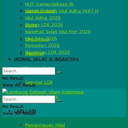
HUT Kemerdekaan RI
Lintas Daerah
Nasehat Salat Idul Adha 1447 H
Idul Adha 2026
Munas LDII 2026
Opini
Nasehat Solat Idul Fitri 2026
Idul Fitri 2026
Organisasi
Ramadan 2026
Rapimnas LDII 2026
Nasehat
JADWAL SALAT & IMSAKIYAH
Nasional
No Result
Seputar LDII
View All Result
Tahukah Anda
No Result
LAIN LAIN
View All Result
Pemantauan Hilal