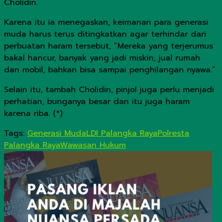
Cholidin.
Karena itu ia menegaskan, keimanan para generasi
muda harus terus ditingkatkan agar terhindar dari
perbuatan haram tersebut, “Mereka yang terjerumus
bakal hancur, banyak yang jadi miskin, jual rumah
dan mobil, bahkan bisa sampai penghilangan nyawa.”
Selain itu, tambah Cholidin, pinjol juga perlu menjadi
perhatian, bunganya besar dan itu juga haram
karena riba. (*)
Tags:
Generasi Muda
LDI Palangka Raya
Polresta
Palangka Raya
Wawasan Hukum