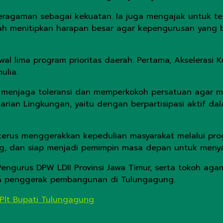
aman sebagai kekuatan. Ia juga mengajak untuk terus 
ah menitipkan harapan besar agar kepengurusan yang b
lima program prioritas daerah. Pertama, Akselerasi K
ulia.
menjaga toleransi dan memperkokoh persatuan agar mas
rian Lingkungan, yaitu dengan berpartisipasi aktif da
rus menggerakkan kepedulian masyarakat melalui progr
ng, dan siap menjadi pemimpin masa depan untuk meny
 Pengurus DPW LDII Provinsi Jawa Timur, serta tokoh a
tra penggerak pembangunan di Tulungagung.
Plt Bupati Tulungagung