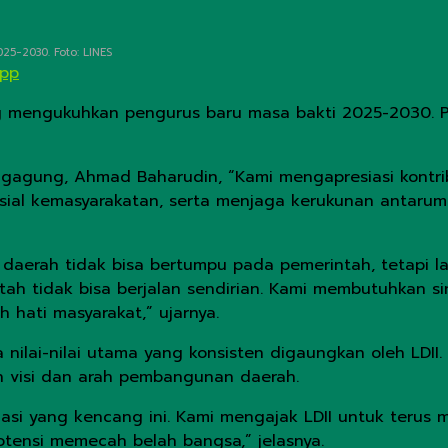
5-2030. Foto: LINES
App
 mengukuhkan pengurus baru masa bakti 2025-2030. Pe
lungagung, Ahmad Baharudin, “Kami mengapresiasi kontri
sial kemasyarakatan, serta menjaga kerukunan antarum
rah tidak bisa bertumpu pada pemerintah, tetapi lahi
ah tidak bisa berjalan sendirian. Kami membutuhkan sin
hati masyarakat,” ujarnya.
lai-nilai utama yang konsisten digaungkan oleh LDII. 
 visi dan arah pembangunan daerah.
asi yang kencang ini. Kami mengajak LDII untuk terus
potensi memecah belah bangsa,” jelasnya.