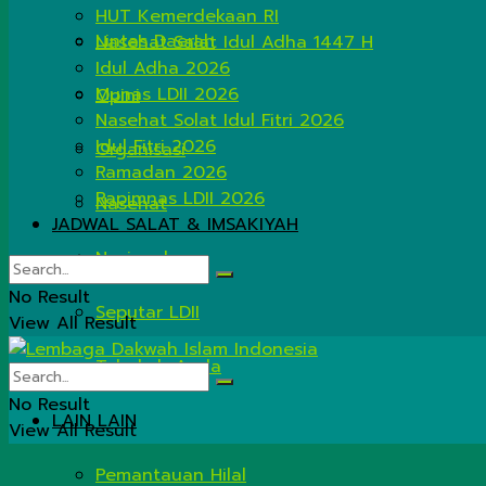
HUT Kemerdekaan RI
Lintas Daerah
Nasehat Salat Idul Adha 1447 H
Idul Adha 2026
Munas LDII 2026
Opini
Nasehat Solat Idul Fitri 2026
Idul Fitri 2026
Organisasi
Ramadan 2026
Rapimnas LDII 2026
Nasehat
JADWAL SALAT & IMSAKIYAH
Nasional
No Result
Seputar LDII
View All Result
Tahukah Anda
No Result
LAIN LAIN
View All Result
Pemantauan Hilal