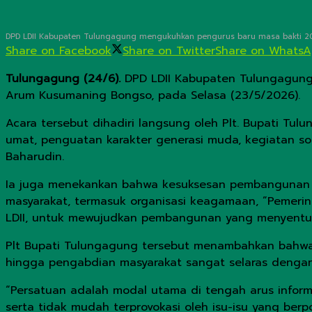
DPD LDII Kabupaten Tulungagung mengukuhkan pengurus baru masa bakti 202
Share on Facebook
Share on Twitter
Share on Whats
Tulungagung (24/6).
DPD LDII Kabupaten Tulungagung
Arum Kusumaning Bongso, pada Selasa (23/5/2026).
Acara tersebut dihadiri langsung oleh Plt. Bupati Tu
umat, penguatan karakter generasi muda, kegiatan so
Baharudin.
Ia juga menekankan bahwa kesuksesan pembangunan dae
masyarakat, termasuk organisasi keagamaan, ”Pemerint
LDII, untuk mewujudkan pembangunan yang menyentuh 
Plt Bupati Tulungagung tersebut menambahkan bahwa ni
hingga pengabdian masyarakat sangat selaras dengan
“Persatuan adalah modal utama di tengah arus inform
serta tidak mudah terprovokasi oleh isu-isu yang ber