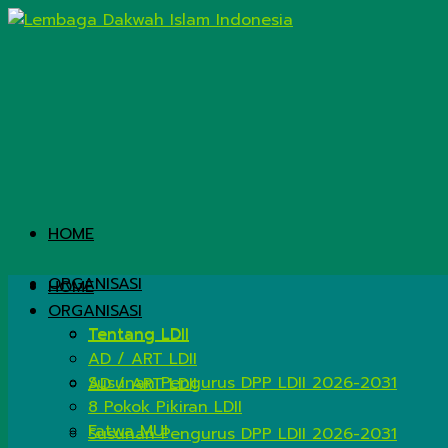
HOME
ORGANISASI
HOME
ORGANISASI
Tentang LDII
Tentang LDII
AD / ART LDII
Susunan Pengurus DPP LDII 2026-2031
AD / ART LDII
8 Pokok Pikiran LDII
Fatwa MUI
Susunan Pengurus DPP LDII 2026-2031