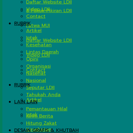
Daftar Website LDII
Video LDII
8 Pokok Pikiran LDII
Contact
RUBRIK
Fatwa MUI
Artikel
Iptek
Daftar Website LDII
Kesehatan
Lintas Daerah
Video LDII
Opini
Organisasi
Contact
Nasehat
Nasional
RUBRIK
Seputar LDII
Tahukah Anda
Artikel
LAIN LAIN
Pemantauan Hilal
Iptek
Kirim Berita
Hitung Zakat
Kesehatan
DESAIN GRAFIS & KHUTBAH