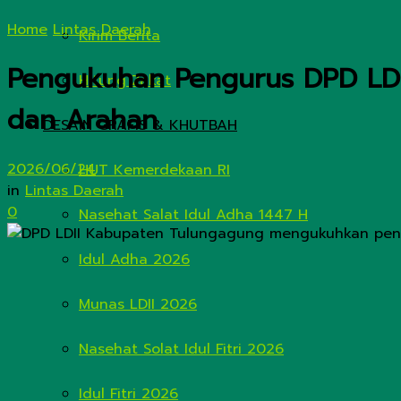
Home
Lintas Daerah
Kirim Berita
Pengukuhan Pengurus DPD LDII
Hitung Zakat
dan Arahan
DESAIN GRAFIS & KHUTBAH
2026/06/24
HUT Kemerdekaan RI
in
Lintas Daerah
0
Nasehat Salat Idul Adha 1447 H
Idul Adha 2026
Munas LDII 2026
Nasehat Solat Idul Fitri 2026
Idul Fitri 2026