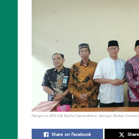
Pengurus DPD LDII Bantul beraudiensi dengan Badan Kesatuan
Share on Facebook
Share