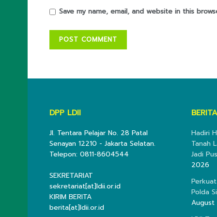
Save my name, email, and website in this brows
DPP LDII
BERITA
Jl. Tentara Pelajar No. 28 Patal
Hadiri H
Senayan 12210 - Jakarta Selatan.
Tanah L
Telepon: 0811-8604544
Jadi Pu
2026
SEKRETARIAT
Perkuat
sekretariat[at]ldii.or.id
Polda S
KIRIM BERITA
August
berita[at]ldii.or.id