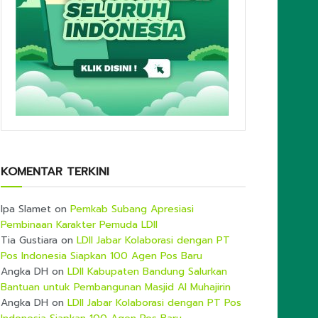
KOMENTAR TERKINI
Ipa Slamet
on
Pemkab Subang Apresiasi
Pembinaan Karakter Pemuda LDII
Tia Gustiara
on
LDII Jabar Kolaborasi dengan PT
Pos Indonesia Siapkan 100 Agen Pos Baru
Angka DH
on
LDII Kabupaten Bandung Salurkan
Bantuan untuk Pembangunan Masjid Al Muhajirin
Angka DH
on
LDII Jabar Kolaborasi dengan PT Pos