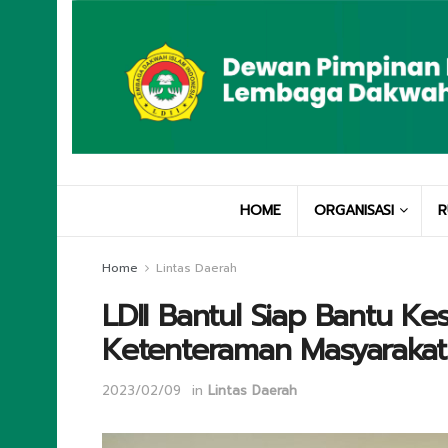
HOME
ORGANISASI
R
Home
Lintas Daerah
LDII Bantul Siap Bantu K
Ketenteraman Masyarakat
2023/02/09
in
Lintas Daerah