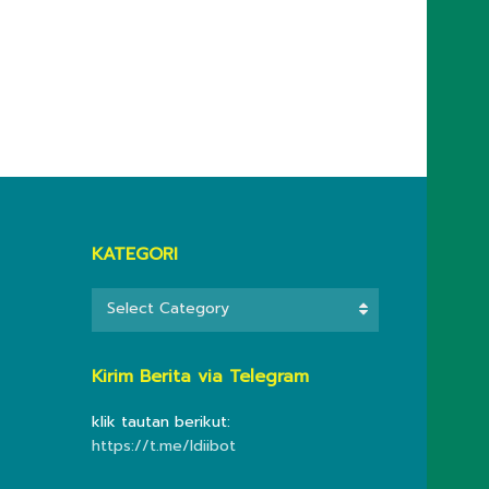
KATEGORI
KATEGORI
Select Category
Kirim Berita via Telegram
klik tautan berikut:
https://t.me/ldiibot