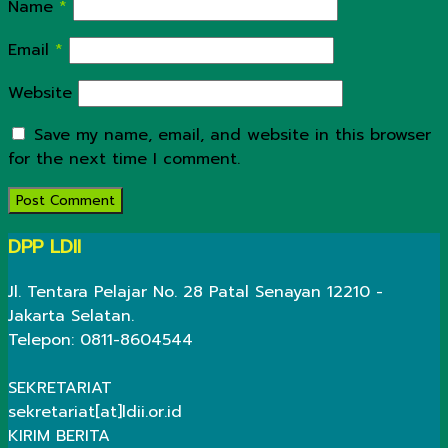
Name
*
Email
*
Website
Save my name, email, and website in this browser
for the next time I comment.
DPP LDII
Jl. Tentara Pelajar No. 28 Patal Senayan 12210 -
Jakarta Selatan.
Telepon: 0811-8604544
SEKRETARIAT
sekretariat[at]ldii.or.id
KIRIM BERITA