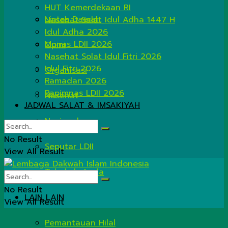
HUT Kemerdekaan RI
Lintas Daerah
Nasehat Salat Idul Adha 1447 H
Idul Adha 2026
Munas LDII 2026
Opini
Nasehat Solat Idul Fitri 2026
Idul Fitri 2026
Organisasi
Ramadan 2026
Rapimnas LDII 2026
Nasehat
JADWAL SALAT & IMSAKIYAH
Nasional
No Result
Seputar LDII
View All Result
Tahukah Anda
No Result
LAIN LAIN
View All Result
Pemantauan Hilal