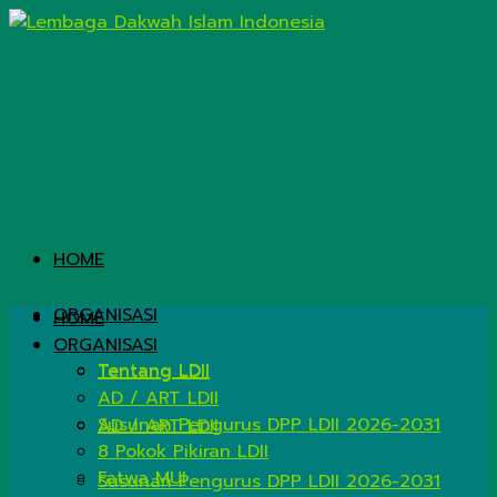
HOME
ORGANISASI
HOME
ORGANISASI
Tentang LDII
Tentang LDII
AD / ART LDII
Susunan Pengurus DPP LDII 2026-2031
AD / ART LDII
8 Pokok Pikiran LDII
Fatwa MUI
Susunan Pengurus DPP LDII 2026-2031