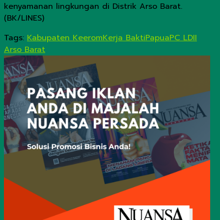
kenyamanan lingkungan di Distrik Arso Barat.
(BK/LINES)
Tags:
Kabupaten Keerom
Kerja Bakti
Papua
PC LDII
Arso Barat