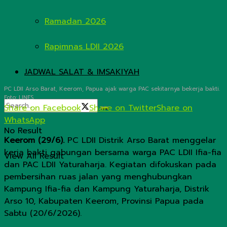
Ramadan 2026
Rapimnas LDII 2026
JADWAL SALAT & IMSAKIYAH
PC LDII Arso Barat, Keerom, Papua ajak warga PAC sekitarnya bekerja bakti.
Foto: LINES.
Share on Facebook
Share on Twitter
Share on
WhatsApp
No Result
Keerom (29/6).
PC LDII Distrik Arso Barat menggelar
kerja bakti gabungan bersama warga PAC LDII Ifia-fia
View All Result
dan PAC LDII Yaturaharja. Kegiatan difokuskan pada
pembersihan ruas jalan yang menghubungkan
Kampung Ifia-fia dan Kampung Yaturaharja, Distrik
Arso 10, Kabupaten Keerom, Provinsi Papua pada
Sabtu (20/6/2026).