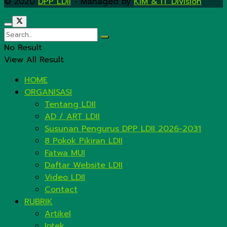
© 2020
DPP LDII
- Managed by
KIM & IT Division
.
No Result
View All Result
HOME
ORGANISASI
Tentang LDII
AD / ART LDII
Susunan Pengurus DPP LDII 2026-2031
8 Pokok Pikiran LDII
Fatwa MUI
Daftar Website LDII
Video LDII
Contact
RUBRIK
Artikel
Iptek