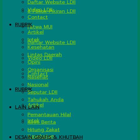
Daftar Website LDII
Video LDII
8 Pokok Pikiran LDII
Contact
RUBRIK
Fatwa MUI
Artikel
Iptek
Daftar Website LDII
Kesehatan
Lintas Daerah
Video LDII
Opini
Organisasi
Contact
Nasehat
Nasional
RUBRIK
Seputar LDII
Tahukah Anda
Artikel
LAIN LAIN
Pemantauan Hilal
Iptek
Kirim Berita
Hitung Zakat
Kesehatan
DESAIN GRAFIS & KHUTBAH