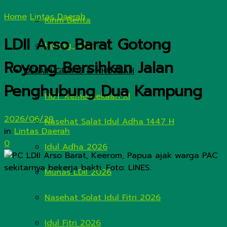
Home
Lintas Daerah
Kirim Berita
LDII Arso Barat Gotong
Hitung Zakat
Royong Bersihkan Jalan
DESAIN GRAFIS & KHUTBAH
Penghubung Dua Kampung
HUT Kemerdekaan RI
2026/06/29
Nasehat Salat Idul Adha 1447 H
in
Lintas Daerah
0
Idul Adha 2026
Munas LDII 2026
Nasehat Solat Idul Fitri 2026
Idul Fitri 2026