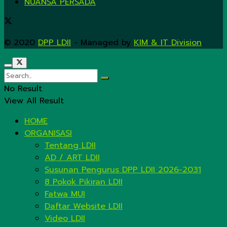
NUANSA PERSADA
© 2020
DPP LDII
- Managed by
KIM & IT Division
.
No Result
View All Result
HOME
ORGANISASI
Tentang LDII
AD / ART LDII
Susunan Pengurus DPP LDII 2026-2031
8 Pokok Pikiran LDII
Fatwa MUI
Daftar Website LDII
Video LDII