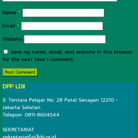
Name
*
Email
*
Website
Save my name, email, and website in this browser
for the next time I comment.
DPP LDII
Jl. Tentara Pelajar No. 28 Patal Senayan 12210 -
Jakarta Selatan.
Telepon: 0811-8604544
SEKRETARIAT
sekretariat[at]ldii.or.id