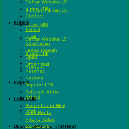
Daftar Website LDII
Video LDII
8 Pokok Pikiran LDII
Contact
RUBRIK
Fatwa MUI
Artikel
Iptek
Daftar Website LDII
Kesehatan
Lintas Daerah
Video LDII
Opini
Organisasi
Contact
Nasehat
Nasional
RUBRIK
Seputar LDII
Tahukah Anda
Artikel
LAIN LAIN
Pemantauan Hilal
Iptek
Kirim Berita
Hitung Zakat
Kesehatan
DESAIN GRAFIS & KHUTBAH