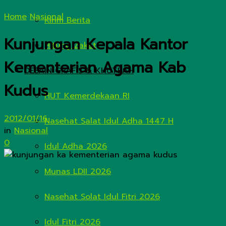
Home
Nasional
Kirim Berita
Kunjungan Kepala Kantor
Hitung Zakat
Kementerian Agama Kab
DESAIN GRAFIS & KHUTBAH
Kudus
HUT Kemerdekaan RI
2012/01/16
Nasehat Salat Idul Adha 1447 H
in
Nasional
0
Idul Adha 2026
Munas LDII 2026
Nasehat Solat Idul Fitri 2026
Idul Fitri 2026