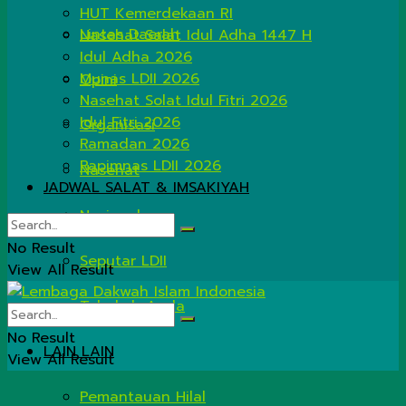
HUT Kemerdekaan RI
Lintas Daerah
Nasehat Salat Idul Adha 1447 H
Idul Adha 2026
Munas LDII 2026
Opini
Nasehat Solat Idul Fitri 2026
Idul Fitri 2026
Organisasi
Ramadan 2026
Rapimnas LDII 2026
Nasehat
JADWAL SALAT & IMSAKIYAH
Nasional
No Result
Seputar LDII
View All Result
Tahukah Anda
No Result
LAIN LAIN
View All Result
Pemantauan Hilal