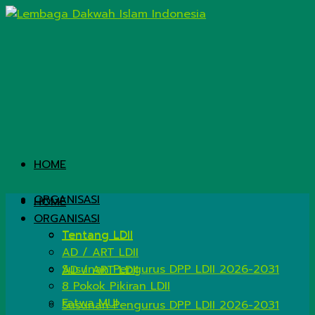
HOME
ORGANISASI
HOME
ORGANISASI
Tentang LDII
Tentang LDII
AD / ART LDII
Susunan Pengurus DPP LDII 2026-2031
AD / ART LDII
8 Pokok Pikiran LDII
Fatwa MUI
Susunan Pengurus DPP LDII 2026-2031