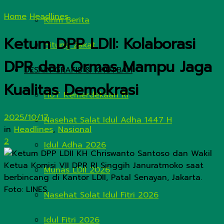
Home
Headlines
Kirim Berita
Ketum DPP LDII: Kolaborasi
Hitung Zakat
DPR dan Ormas Mampu Jaga
DESAIN GRAFIS & KHUTBAH
Kualitas Demokrasi
HUT Kemerdekaan RI
2025/10/17
Nasehat Salat Idul Adha 1447 H
in
Headlines
,
Nasional
2
Idul Adha 2026
Munas LDII 2026
Nasehat Solat Idul Fitri 2026
Idul Fitri 2026