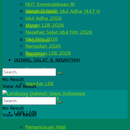
HUT Kemerdekaan RI
Lintas Daerah
Nasehat Salat Idul Adha 1447 H
Idul Adha 2026
Munas LDII 2026
Opini
Nasehat Solat Idul Fitri 2026
Idul Fitri 2026
Organisasi
Ramadan 2026
Rapimnas LDII 2026
Nasehat
JADWAL SALAT & IMSAKIYAH
Nasional
No Result
Seputar LDII
View All Result
Tahukah Anda
No Result
LAIN LAIN
View All Result
Pemantauan Hilal