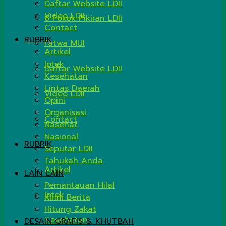
Daftar Website LDII
Video LDII
8 Pokok Pikiran LDII
Contact
RUBRIK
Fatwa MUI
Artikel
Iptek
Daftar Website LDII
Kesehatan
Lintas Daerah
Video LDII
Opini
Organisasi
Contact
Nasehat
Nasional
RUBRIK
Seputar LDII
Tahukah Anda
Artikel
LAIN LAIN
Pemantauan Hilal
Iptek
Kirim Berita
Hitung Zakat
Kesehatan
DESAIN GRAFIS & KHUTBAH