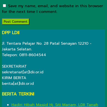
Save my name, email, and website in this browser
for the next time I comment.
DPP LDII
Jl. Tentara Pelajar No. 28 Patal Senayan 12210 -
Jakarta Selatan.
Telepon: 0811-8604544
SEKRETARIAT
sekretariat[at]ldii.or.id
KIRIM BERITA
berita[at]ldii.or.id
BERITA TERKINI
Hadiri Hibah Masjid Hj. Siti Mariam, LDII Tanah