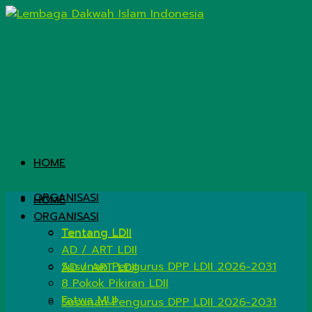
HOME
ORGANISASI
HOME
ORGANISASI
Tentang LDII
Tentang LDII
AD / ART LDII
Susunan Pengurus DPP LDII 2026-2031
AD / ART LDII
8 Pokok Pikiran LDII
Fatwa MUI
Susunan Pengurus DPP LDII 2026-2031