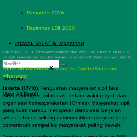
Ramadan 2026
Rapimnas LDII 2026
JADWAL SALAT & IMSAKIYAH
Ketum DPP LDII KH Chriswanto Santoso dan Wakil Ketua Komisi VII DPR RI
Singgih Januratmoko saat berbincang di Kantor LDII, Patal Senayan, Jakarta.
Foto: LINES.
Share on Facebook
Share on Twitter
Share on
WhatsApp
No Result
Jakarta (17/10).
Penguatan masyarakat sipil bisa
View All Result
dimulai dengan kolaborasi antara wakil rakyat dan
organisasi kemasyarakatan (Ormas). Masyarakat sipil
yang kuat mampu mengawal demokrasi berjalan
sesuai aturan, sekaligus memastikan program kerja
pemerintah sampai ke masyarakat paling bawah.