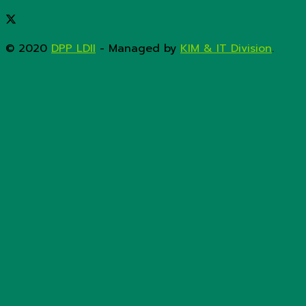
© 2020
DPP LDII
- Managed by
KIM & IT Division
.