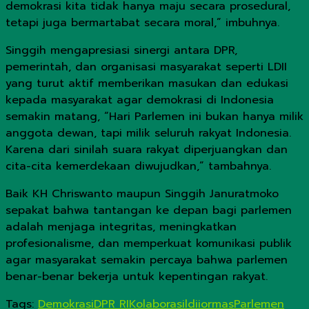
demokrasi kita tidak hanya maju secara prosedural,
tetapi juga bermartabat secara moral,” imbuhnya.
Singgih mengapresiasi sinergi antara DPR,
pemerintah, dan organisasi masyarakat seperti LDII
yang turut aktif memberikan masukan dan edukasi
kepada masyarakat agar demokrasi di Indonesia
semakin matang, “Hari Parlemen ini bukan hanya milik
anggota dewan, tapi milik seluruh rakyat Indonesia.
Karena dari sinilah suara rakyat diperjuangkan dan
cita-cita kemerdekaan diwujudkan,” tambahnya.
Baik KH Chriswanto maupun Singgih Januratmoko
sepakat bahwa tantangan ke depan bagi parlemen
adalah menjaga integritas, meningkatkan
profesionalisme, dan memperkuat komunikasi publik
agar masyarakat semakin percaya bahwa parlemen
benar-benar bekerja untuk kepentingan rakyat.
Tags:
Demokrasi
DPR RI
Kolaborasi
ldii
ormas
Parlemen