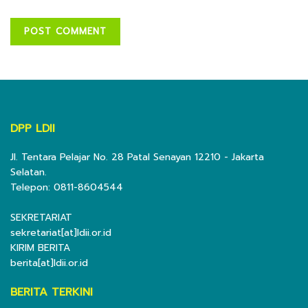
DPP LDII
Jl. Tentara Pelajar No. 28 Patal Senayan 12210 - Jakarta
Selatan.
Telepon: 0811-8604544
SEKRETARIAT
sekretariat[at]ldii.or.id
KIRIM BERITA
berita[at]ldii.or.id
BERITA TERKINI