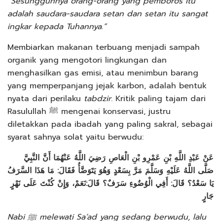
“Sesungguhnya orang-orang yang pemboros itu
adalah saudara-saudara setan dan setan itu sangat
ingkar kepada Tuhannya.”
Membiarkan makanan terbuang menjadi sampah
organik yang mengotori lingkungan dan
menghasilkan gas emisi, atau menimbun barang
yang memperpanjang jejak karbon, adalah bentuk
nyata dari perilaku
tabdzir
. Kritik paling tajam dari
Rasulullah ﷺ mengenai konservasi, justru
diletakkan pada ibadah yang paling sakral, sebagai
syarat sahnya solat yaitu berwudu:
عَنْ عَبْدِ اللَّهِ بْنِ عَمْرِو بْنِ الْعَاصِ رَضِيَ اللَّهُ عَنْهُمَا أَنَّ النَّبِيَّ
صَلَّى اللَّهُ عَلَيْهِ وَسَلَّمَ مَرَّ بِسَعْدٍ وَهُوَ يَتَوَضَّأُ فَقَالَ: مَا هَذَا السَّرَفُ
يَا سَعْدُ؟ قَالَ: أَفِي الْوُضُوءِ سَرَفٌ؟ قَالَ:نَعَمْ، وَإِنْ كُنْتَ عَلَى نَهْرٍ
جَارٍ
Nabi ﷺ melewati Sa’ad yang sedang berwudu, lalu