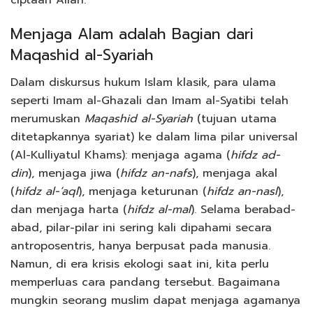
Menjaga Alam adalah Bagian dari
Maqashid al-Syariah
Dalam diskursus hukum Islam klasik, para ulama
seperti Imam al-Ghazali dan Imam al-Syatibi telah
merumuskan
Maqashid al-Syariah
(tujuan utama
ditetapkannya syariat) ke dalam lima pilar universal
(Al-Kulliyatul Khams): menjaga agama (
hifdz ad-
din
), menjaga jiwa (
hifdz an-nafs
), menjaga akal
(
hifdz al-’aql
), menjaga keturunan (
hifdz an-nasl
),
dan menjaga harta (
hifdz al-mal
). Selama berabad-
abad, pilar-pilar ini sering kali dipahami secara
antroposentris, hanya berpusat pada manusia.
Namun, di era krisis ekologi saat ini, kita perlu
memperluas cara pandang tersebut. Bagaimana
mungkin seorang muslim dapat menjaga agamanya