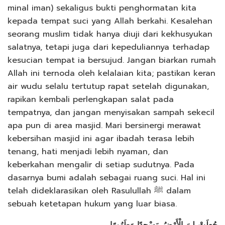
minal iman) sekaligus bukti penghormatan kita
kepada tempat suci yang Allah berkahi. Kesalehan
seorang muslim tidak hanya diuji dari kekhusyukan
salatnya, tetapi juga dari kepeduliannya terhadap
kesucian tempat ia bersujud. Jangan biarkan rumah
Allah ini ternoda oleh kelalaian kita; pastikan keran
air wudu selalu tertutup rapat setelah digunakan,
rapikan kembali perlengkapan salat pada
tempatnya, dan jangan menyisakan sampah sekecil
apa pun di area masjid. Mari bersinergi merawat
kebersihan masjid ini agar ibadah terasa lebih
tenang, hati menjadi lebih nyaman, dan
keberkahan mengalir di setiap sudutnya. Pada
dasarnya bumi adalah sebagai ruang suci. Hal ini
telah dideklarasikan oleh Rasulullah ﷺ dalam
sebuah ketetapan hukum yang luar biasa.
جُعِلَتْ لِيَ الْأَرْضُ مَسْجِدًا وَطَهُورًا