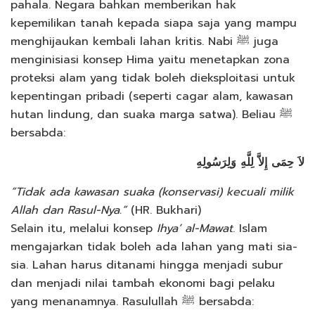
pahala. Negara bahkan memberikan hak
kepemilikan tanah kepada siapa saja yang mampu
menghijaukan kembali lahan kritis. Nabi ﷺ juga
menginisiasi konsep Hima yaitu menetapkan zona
proteksi alam yang tidak boleh dieksploitasi untuk
kepentingan pribadi (seperti cagar alam, kawasan
hutan lindung, dan suaka marga satwa). Beliau ﷺ
bersabda:
لاَ حِمَى إِلاَّ لِلَّهِ وَلِرَسُولِهِ
“Tidak ada kawasan suaka (konservasi) kecuali milik
Allah dan Rasul-Nya.”
(HR. Bukhari)
Selain itu, melalui konsep
Ihya’ al-Mawat
. Islam
mengajarkan tidak boleh ada lahan yang mati sia-
sia. Lahan harus ditanami hingga menjadi subur
dan menjadi nilai tambah ekonomi bagi pelaku
yang menanamnya. Rasulullah ﷺ bersabda: