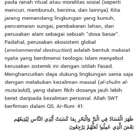
pada ranah ritual atau moralitas sosial (seperti
mencuri, membunuh, berzina, dan lainnya). Kita
jarang memandang lingkungan yang kumuh,
pencemaran sungai, pembakaran lahan, dan
perusakan alam sebagai sebuah “dosa besar”.
Padahal, perusakan ekosistem global
(
environmental destruction
) adalah bentuk maksiat
nyata yang berdimensi teologis. Islam menyebut
kerusakan sistemik ini dengan istilah Fasad.
Menghancurkan daya dukung lingkungan sama saja
dengan melakukan kezaliman massal (
al-zhulm al-
muta’addi
), yang dalam fikih dosanya jauh lebih
berat daripada kezaliman personal. Allah SWT
berfirman dalam QS. Ar-Rum: 41:
ظَهَرَ الْفَسَادُ فِي الْبَرِّ وَالْبَحْرِ بِمَا كَسَبَتْ أَيْدِي النَّاسِ لِيُذِيقَهُم
بَعْضَ الَّذِي عَمِلُوا لَعَلَّهُمْ يَرْجِعُونَ