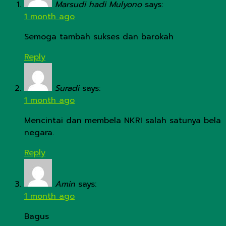
Marsudi hadi Mulyono
says:
1 month ago
Semoga tambah sukses dan barokah
Reply
Suradi
says:
1 month ago
Mencintai dan membela NKRI salah satunya bela
negara.
Reply
Amin
says:
1 month ago
Bagus