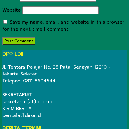
Website
Save my name, email, and website in this browser
for the next time I comment.
DPP LDII
Jl. Tentara Pelajar No. 28 Patal Senayan 12210 -
Jakarta Selatan.
Telepon: 0811-8604544
SEKRETARIAT
sekretariat[at]ldii.or.id
KIRIM BERITA
berita[at]ldii.or.id
BERITA TERKINI