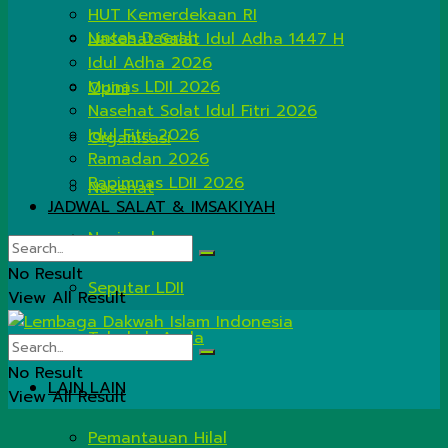
HUT Kemerdekaan RI
Lintas Daerah
Nasehat Salat Idul Adha 1447 H
Idul Adha 2026
Munas LDII 2026
Opini
Nasehat Solat Idul Fitri 2026
Idul Fitri 2026
Organisasi
Ramadan 2026
Rapimnas LDII 2026
Nasehat
JADWAL SALAT & IMSAKIYAH
Nasional
No Result
Seputar LDII
View All Result
Tahukah Anda
No Result
LAIN LAIN
View All Result
Pemantauan Hilal