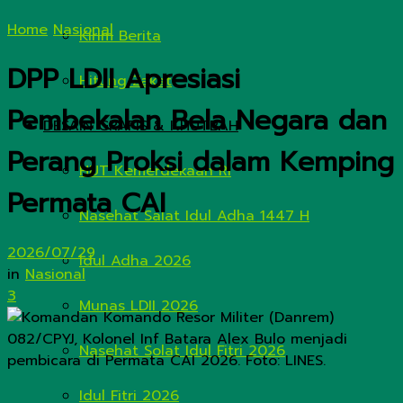
Home
Nasional
Kirim Berita
DPP LDII Apresiasi
Hitung Zakat
Pembekalan Bela Negara dan
DESAIN GRAFIS & KHUTBAH
Perang Proksi dalam Kemping
HUT Kemerdekaan RI
Permata CAI
Nasehat Salat Idul Adha 1447 H
2026/07/29
Idul Adha 2026
in
Nasional
3
Munas LDII 2026
Nasehat Solat Idul Fitri 2026
Idul Fitri 2026