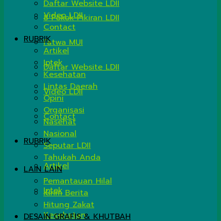
Daftar Website LDII
Video LDII
8 Pokok Pikiran LDII
Contact
RUBRIK
Fatwa MUI
Artikel
Iptek
Daftar Website LDII
Kesehatan
Lintas Daerah
Video LDII
Opini
Organisasi
Contact
Nasehat
Nasional
RUBRIK
Seputar LDII
Tahukah Anda
Artikel
LAIN LAIN
Pemantauan Hilal
Iptek
Kirim Berita
Hitung Zakat
Kesehatan
DESAIN GRAFIS & KHUTBAH