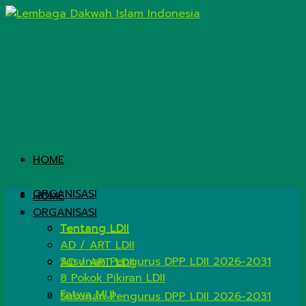
HOME
ORGANISASI
HOME
ORGANISASI
Tentang LDII
Tentang LDII
AD / ART LDII
Susunan Pengurus DPP LDII 2026-2031
AD / ART LDII
8 Pokok Pikiran LDII
Fatwa MUI
Susunan Pengurus DPP LDII 2026-2031