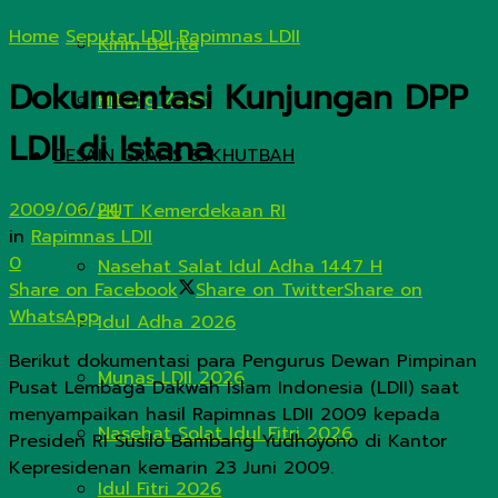
Home
Seputar LDII
Rapimnas LDII
Kirim Berita
Dokumentasi Kunjungan DPP
Hitung Zakat
LDII di Istana
DESAIN GRAFIS & KHUTBAH
2009/06/24
HUT Kemerdekaan RI
in
Rapimnas LDII
0
Nasehat Salat Idul Adha 1447 H
Share on Facebook
Share on Twitter
Share on
WhatsApp
Idul Adha 2026
Berikut dokumentasi para Pengurus Dewan Pimpinan
Munas LDII 2026
Pusat Lembaga Dakwah Islam Indonesia (LDII) saat
menyampaikan hasil Rapimnas LDII 2009 kepada
Nasehat Solat Idul Fitri 2026
Presiden RI Susilo Bambang Yudhoyono di Kantor
Kepresidenan kemarin 23 Juni 2009.
Idul Fitri 2026