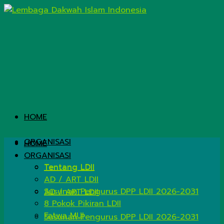
HOME
ORGANISASI
HOME
ORGANISASI
Tentang LDII
Tentang LDII
AD / ART LDII
Susunan Pengurus DPP LDII 2026-2031
AD / ART LDII
8 Pokok Pikiran LDII
Fatwa MUI
Susunan Pengurus DPP LDII 2026-2031