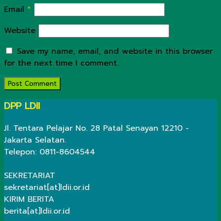
Email
*
Website
Save my name, email, and website in this browser
for the next time I comment.
DPP LDII
Jl. Tentara Pelajar No. 28 Patal Senayan 12210 -
Jakarta Selatan.
Telepon: 0811-8604544
SEKRETARIAT
sekretariat[at]ldii.or.id
KIRIM BERITA
berita[at]ldii.or.id