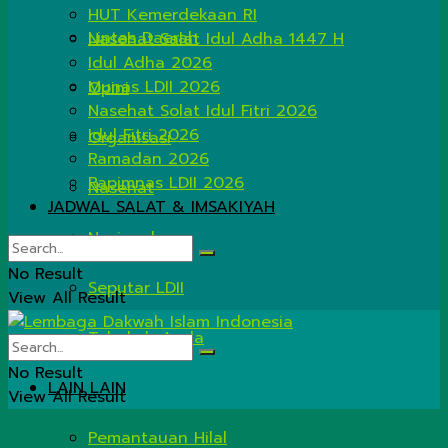
HUT Kemerdekaan RI
Lintas Daerah
Nasehat Salat Idul Adha 1447 H
Idul Adha 2026
Munas LDII 2026
Opini
Nasehat Solat Idul Fitri 2026
Idul Fitri 2026
Organisasi
Ramadan 2026
Rapimnas LDII 2026
Nasehat
JADWAL SALAT & IMSAKIYAH
Nasional
No Result
Seputar LDII
View All Result
Tahukah Anda
No Result
LAIN LAIN
View All Result
Pemantauan Hilal