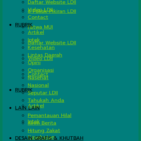
Daftar Website LDII
Video LDII
8 Pokok Pikiran LDII
Contact
RUBRIK
Fatwa MUI
Artikel
Iptek
Daftar Website LDII
Kesehatan
Lintas Daerah
Video LDII
Opini
Organisasi
Contact
Nasehat
Nasional
RUBRIK
Seputar LDII
Tahukah Anda
Artikel
LAIN LAIN
Pemantauan Hilal
Iptek
Kirim Berita
Hitung Zakat
Kesehatan
DESAIN GRAFIS & KHUTBAH